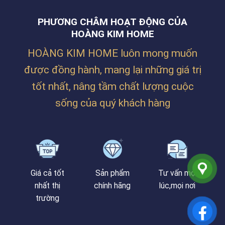
NHÀ
–
ĐÀ
Ở
HUẾ
NẴNG
PHƯƠNG CHÂM HOẠT ĐỘNG CỦA
SIÊU
ẤM
HOÀNG KIM HOME
CÚNG
CỦA
HOÀNG KIM HOME luôn mong muốn
CHỊ
TRÂM
được đồng hành, mang lại những giá trị
TẠI
PHAN
tốt nhất, nâng tầm chất lượng cuộc
BÁ
VÀNH
sống của quý khách hàng
Giá cả tốt
Sản phẩm
Tư vấn mọi
nhất thị
chính hãng
lúc,mọi nơi
trường