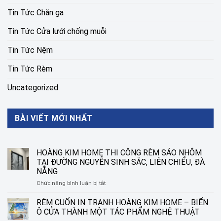
Tin Tức Chăn ga
Tin Tức Cửa lưới chống muỗi
Tin Tức Nệm
Tin Tức Rèm
Uncategorized
BÀI VIẾT MỚI NHẤT
HOÀNG KIM HOME THI CÔNG RÈM SÁO NHÔM
TẠI ĐƯỜNG NGUYỄN SINH SẮC, LIÊN CHIỂU, ĐÀ
NẴNG
ở
Chức năng bình luận bị tắt
HOÀNG
KIM
RÈM CUỐN IN TRANH HOÀNG KIM HOME – BIẾN
HOME
Ô CỬA THÀNH MỘT TÁC PHẨM NGHỆ THUẬT
THI