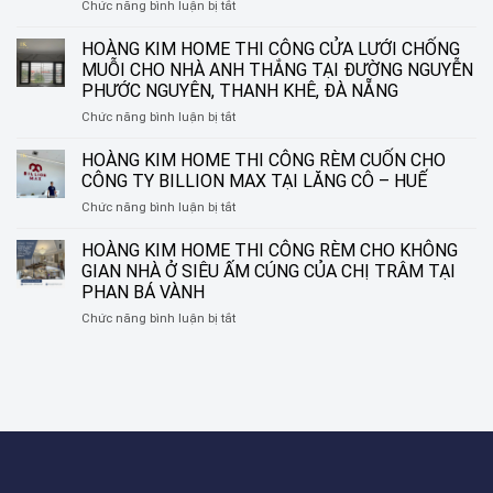
ở
Chức năng bình luận bị tắt
CÔNG
RÈM
RÈM
CUỐN
HOÀNG KIM HOME THI CÔNG CỬA LƯỚI CHỐNG
SÁO
IN
NHÔM
MUỖI CHO NHÀ ANH THẮNG TẠI ĐƯỜNG NGUYỄN
TRANH
TẠI
PHƯỚC NGUYÊN, THANH KHÊ, ĐÀ NẴNG
HOÀNG
ĐƯỜNG
ở
Chức năng bình luận bị tắt
KIM
NGUYỄN
HOÀNG
HOME
SINH
KIM
–
HOÀNG KIM HOME THI CÔNG RÈM CUỐN CHO
SẮC,
HOME
BIẾN
LIÊN
CÔNG TY BILLION MAX TẠI LĂNG CÔ – HUẾ
THI
Ô
CHIỂU,
ở
Chức năng bình luận bị tắt
CÔNG
CỬA
ĐÀ
HOÀNG
CỬA
THÀNH
NẴNG
KIM
HOÀNG KIM HOME THI CÔNG RÈM CHO KHÔNG
LƯỚI
MỘT
HOME
CHỐNG
TÁC
GIAN NHÀ Ở SIÊU ẤM CÚNG CỦA CHỊ TRÂM TẠI
THI
MUỖI
PHẨM
PHAN BÁ VÀNH
CÔNG
CHO
NGHỆ
ở
Chức năng bình luận bị tắt
RÈM
NHÀ
THUẬT
HOÀNG
CUỐN
ANH
KIM
CHO
THẮNG
HOME
CÔNG
TẠI
THI
TY
ĐƯỜNG
CÔNG
BILLION
NGUYỄN
RÈM
MAX
PHƯỚC
CHO
TẠI
NGUYÊN,
KHÔNG
LĂNG
THANH
GIAN
CÔ
KHÊ,