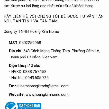
đạt được sự hài lòng cao nhất của tất cả khách hàng.
HÃY LIÊN HỆ VỚI CHÚNG TÔI ĐỂ ĐƯỢC TƯ VẤN TẬN
NƠI, TẬN TÌNH VÀ TẬN TÂM.
Công ty TNHH Hoàng Kim Home
MST
: 0402259958
Địa chỉ
: 248 Cách Mạng Tháng Tám, Phường Cẩm Lệ
,
Thành phố Đà Nẵng, Việt Nam
Điện thoại / Zalo:
- NVKD: 0888.767.158
- Hotline: 0949.605.725
Email:
nemhoangkimdn@gmail.com
Website:
www.hoangkimhome.com