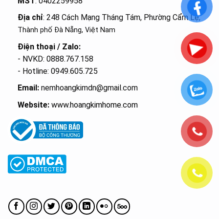
MST
: 0402259958
Địa chỉ
: 248 Cách Mạng Tháng Tám, Phường Cẩm Lệ
,
Thành phố Đà Nẵng, Việt Nam
Điện thoại / Zalo:
- NVKD: 0888.767.158
- Hotline: 0949.605.725
Email:
nemhoangkimdn@gmail.com
Website:
www.hoangkimhome.com