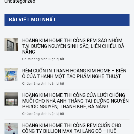
Uncategorized
BÀI VIẾT MỚI NHẤT
HOÀNG KIM HOME THI CÔNG RÈM SÁO NHÔM
TẠI ĐƯỜNG NGUYỄN SINH SẮC, LIÊN CHIỂU, ĐÀ
NẴNG
ở
Chức năng bình luận bị tắt
HOÀNG
KIM
RÈM CUỐN IN TRANH HOÀNG KIM HOME – BIẾN
HOME
Ô CỬA THÀNH MỘT TÁC PHẨM NGHỆ THUẬT
THI
ở
Chức năng bình luận bị tắt
CÔNG
RÈM
RÈM
CUỐN
HOÀNG KIM HOME THI CÔNG CỬA LƯỚI CHỐNG
SÁO
IN
NHÔM
MUỖI CHO NHÀ ANH THẮNG TẠI ĐƯỜNG NGUYỄN
TRANH
TẠI
PHƯỚC NGUYÊN, THANH KHÊ, ĐÀ NẴNG
HOÀNG
ĐƯỜNG
ở
Chức năng bình luận bị tắt
KIM
NGUYỄN
HOÀNG
HOME
SINH
KIM
–
HOÀNG KIM HOME THI CÔNG RÈM CUỐN CHO
SẮC,
HOME
BIẾN
LIÊN
CÔNG TY BILLION MAX TẠI LĂNG CÔ – HUẾ
THI