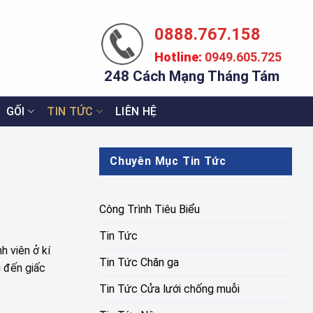
0888.767.158
Hotline:
0949.605.725
248 Cách Mạng Tháng Tám
GỐI
TIN TỨC
LIÊN HỆ
Chuyên Mục Tin Tức
Công Trình Tiêu Biểu
Tin Tức
h viên ở kí
Tin Tức Chăn ga
g đến giấc
Tin Tức Cửa lưới chống muỗi