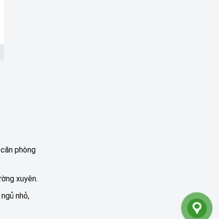
g căn phòng
ường xuyên.
 ngủ nhỏ,