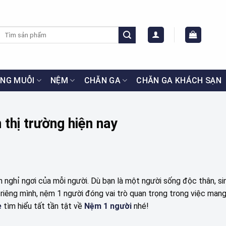
Tìm
kiếm:
NG MUỖI
NỆM
CHĂN GA
CHĂN GA KHÁCH SẠN
 thị trường hiện nay
nghỉ ngơi của mỗi người. Dù bạn là một người sống độc thân, sin
 riêng mình, nệm 1 người đóng vai trò quan trọng trong việc man
e
tìm hiểu tất tần tật về
Nệm 1 người
nhé!