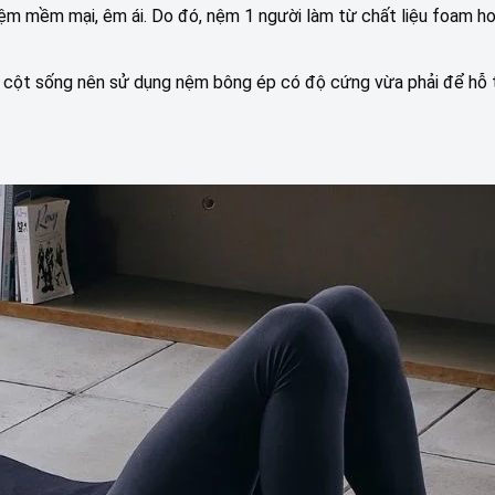
ệm mềm mại, êm ái. Do đó, nệm 1 người làm từ chất liệu foam h
c cột sống nên sử dụng nệm bông ép có độ cứng vừa phải để hỗ 