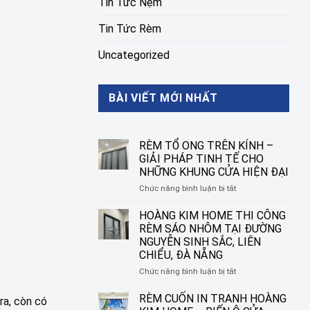
Tin Tức Nệm
Tin Tức Rèm
Uncategorized
BÀI VIẾT MỚI NHẤT
RÈM TỔ ONG TRÊN KÍNH –
GIẢI PHÁP TINH TẾ CHO
NHỮNG KHUNG CỬA HIỆN ĐẠI
ở
Chức năng bình luận bị tắt
RÈM
TỔ
HOÀNG KIM HOME THI CÔNG
ONG
RÈM SÁO NHÔM TẠI ĐƯỜNG
TRÊN
NGUYỄN SINH SẮC, LIÊN
KÍNH
CHIỂU, ĐÀ NẴNG
–
GIẢI
ở
Chức năng bình luận bị tắt
PHÁP
HOÀNG
TINH
KIM
RÈM CUỐN IN TRANH HOÀNG
ra, còn có
TẾ
HOME