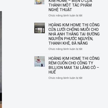
KIM HOME – BIẾN Ô CỬA
CHO
THI
THÀNH MỘT TÁC PHẨM
NHỮNG
CÔNG
NGHỆ THUẬT
KHUNG
RÈM
CỬA
SÁO
ở
Chức năng bình luận bị tắt
HIỆN
NHÔM
RÈM
ĐẠI
TẠI
CUỐN
HOÀNG KIM HOME THI CÔNG
ĐƯỜNG
IN
CỬA LƯỚI CHỐNG MUỖI CHO
NGUYỄN
TRANH
NHÀ ANH THẮNG TẠI ĐƯỜNG
SINH
HOÀNG
NGUYỄN PHƯỚC NGUYÊN,
SẮC,
KIM
THANH KHÊ, ĐÀ NẴNG
LIÊN
HOME
CHIỂU,
–
ở
Chức năng bình luận bị tắt
ĐÀ
BIẾN
HOÀNG
NẴNG
Ô
KIM
HOÀNG KIM HOME THI CÔNG
CỬA
HOME
RÈM CUỐN CHO CÔNG TY
THÀNH
THI
BILLION MAX TẠI LĂNG CÔ –
MỘT
CÔNG
HUẾ
TÁC
CỬA
PHẨM
LƯỚI
ở
Chức năng bình luận bị tắt
NGHỆ
CHỐNG
HOÀNG
THUẬT
MUỖI
KIM
CHO
HOME
NHÀ
THI
ANH
CÔNG
THẮNG
RÈM
TẠI
CUỐN