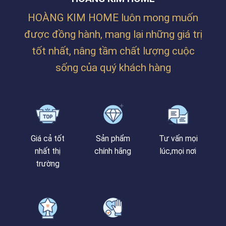
LĂNG
THANH
CÔ
KHÊ,
HOÀNG KIM HOME luôn mong muốn
–
ĐÀ
HUẾ
NẴNG
được đồng hành, mang lại những giá trị
tốt nhất, nâng tầm chất lượng cuộc
sống của quý khách hàng
Giá cả tốt
Sản phẩm
Tư vấn mọi
nhất thị
chính hãng
lúc,mọi nơi
trường