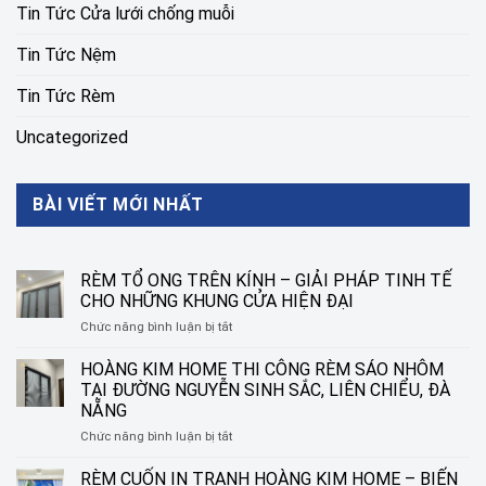
Tin Tức Cửa lưới chống muỗi
Tin Tức Nệm
Tin Tức Rèm
Uncategorized
BÀI VIẾT MỚI NHẤT
RÈM TỔ ONG TRÊN KÍNH – GIẢI PHÁP TINH TẾ
CHO NHỮNG KHUNG CỬA HIỆN ĐẠI
ở
Chức năng bình luận bị tắt
RÈM
TỔ
HOÀNG KIM HOME THI CÔNG RÈM SÁO NHÔM
ONG
TẠI ĐƯỜNG NGUYỄN SINH SẮC, LIÊN CHIỂU, ĐÀ
TRÊN
NẴNG
KÍNH
ở
Chức năng bình luận bị tắt
–
HOÀNG
GIẢI
KIM
PHÁP
RÈM CUỐN IN TRANH HOÀNG KIM HOME – BIẾN