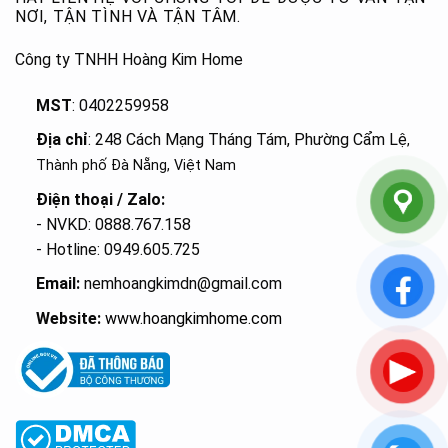
NƠI, TẬN TÌNH VÀ TẬN TÂM.
Công ty TNHH Hoàng Kim Home
MST
: 0402259958
Địa chỉ
: 248 Cách Mạng Tháng Tám, Phường Cẩm Lệ
,
Thành phố Đà Nẵng, Việt Nam
Điện thoại / Zalo:
- NVKD: 0888.767.158
- Hotline: 0949.605.725
Email:
nemhoangkimdn@gmail.com
Website:
www.hoangkimhome.com