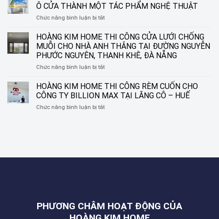
HOME
TINH
Ô CỬA THÀNH MỘT TÁC PHẨM NGHỆ THUẬT
THI
TẾ
ở
Chức năng bình luận bị tắt
CÔNG
CHO
RÈM
RÈM
NHỮNG
CUỐN
HOÀNG KIM HOME THI CÔNG CỬA LƯỚI CHỐNG
SÁO
KHUNG
IN
NHÔM
CỬA
MUỖI CHO NHÀ ANH THẮNG TẠI ĐƯỜNG NGUYỄN
TRANH
TẠI
HIỆN
PHƯỚC NGUYÊN, THANH KHÊ, ĐÀ NẴNG
HOÀNG
ĐƯỜNG
ĐẠI
ở
Chức năng bình luận bị tắt
KIM
NGUYỄN
HOÀNG
HOME
SINH
KIM
–
HOÀNG KIM HOME THI CÔNG RÈM CUỐN CHO
SẮC,
HOME
BIẾN
LIÊN
CÔNG TY BILLION MAX TẠI LĂNG CÔ – HUẾ
THI
Ô
CHIỂU,
ở
Chức năng bình luận bị tắt
CÔNG
CỬA
ĐÀ
HOÀNG
CỬA
THÀNH
NẴNG
KIM
LƯỚI
MỘT
HOME
CHỐNG
TÁC
THI
MUỖI
PHẨM
CÔNG
CHO
NGHỆ
RÈM
NHÀ
THUẬT
CUỐN
ANH
CHO
THẮNG
CÔNG
TẠI
TY
ĐƯỜNG
BILLION
NGUYỄN
PHƯƠNG CHÂM HOẠT ĐỘNG CỦA
MAX
PHƯỚC
TẠI
HOÀNG KIM HOME
NGUYÊN,