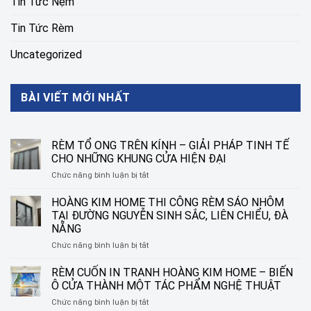
Tin Tức Nệm
Tin Tức Rèm
Uncategorized
BÀI VIẾT MỚI NHẤT
RÈM TỔ ONG TRÊN KÍNH – GIẢI PHÁP TINH TẾ
CHO NHỮNG KHUNG CỬA HIỆN ĐẠI
ở
Chức năng bình luận bị tắt
RÈM
TỔ
HOÀNG KIM HOME THI CÔNG RÈM SÁO NHÔM
ONG
TẠI ĐƯỜNG NGUYỄN SINH SẮC, LIÊN CHIỂU, ĐÀ
TRÊN
NẴNG
KÍNH
ở
Chức năng bình luận bị tắt
–
HOÀNG
GIẢI
KIM
PHÁP
RÈM CUỐN IN TRANH HOÀNG KIM HOME – BIẾN
HOME
TINH
Ô CỬA THÀNH MỘT TÁC PHẨM NGHỆ THUẬT
THI
TẾ
ở
Chức năng bình luận bị tắt
CÔNG
CHO