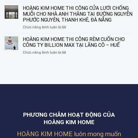
RÈM
RÈM
NHỮNG
CUỐN
HOÀNG KIM HOME THI CÔNG CỬA LƯỚI CHỐNG
SÁO
KHUNG
IN
NHÔM
CỬA
MUỖI CHO NHÀ ANH THẮNG TẠI ĐƯỜNG NGUYỄN
TRANH
TẠI
HIỆN
PHƯỚC NGUYÊN, THANH KHÊ, ĐÀ NẴNG
HOÀNG
ĐƯỜNG
ĐẠI
ở
Chức năng bình luận bị tắt
KIM
NGUYỄN
HOÀNG
HOME
SINH
KIM
–
HOÀNG KIM HOME THI CÔNG RÈM CUỐN CHO
SẮC,
HOME
BIẾN
LIÊN
CÔNG TY BILLION MAX TẠI LĂNG CÔ – HUẾ
THI
Ô
CHIỂU,
ở
Chức năng bình luận bị tắt
CÔNG
CỬA
ĐÀ
HOÀNG
CỬA
THÀNH
NẴNG
KIM
LƯỚI
MỘT
HOME
CHỐNG
TÁC
THI
MUỖI
PHẨM
CÔNG
CHO
NGHỆ
RÈM
NHÀ
THUẬT
CUỐN
ANH
CHO
THẮNG
CÔNG
TẠI
TY
ĐƯỜNG
BILLION
NGUYỄN
PHƯƠNG CHÂM HOẠT ĐỘNG CỦA
MAX
PHƯỚC
TẠI
HOÀNG KIM HOME
NGUYÊN,
LĂNG
THANH
CÔ
KHÊ,
HOÀNG KIM HOME luôn mong muốn
–
ĐÀ