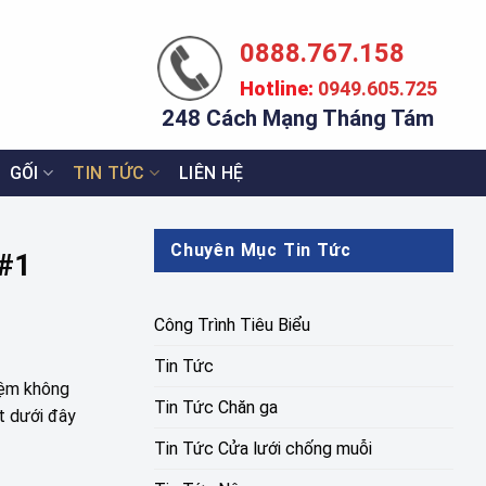
0888.767.158
Hotline:
0949.605.725
248 Cách Mạng Tháng Tám
GỐI
TIN TỨC
LIÊN HỆ
Chuyên Mục Tin Tức
 #1
Công Trình Tiêu Biểu
Tin Tức
iệm không
Tin Tức Chăn ga
ết dưới đây
Tin Tức Cửa lưới chống muỗi