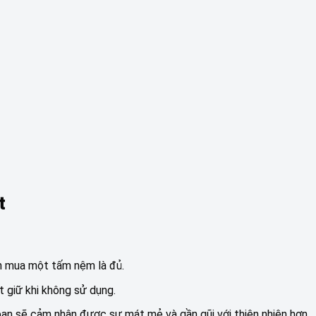
t
ần mua một tấm nệm là đủ.
 giữ khi không sử dụng.
 bạn sẽ cảm nhận được sự mát mẻ và gần gũi với thiên nhiên hơn.