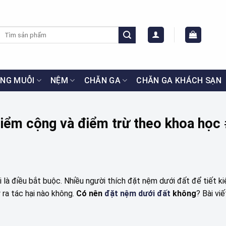
Tìm
kiếm:
NG MUỖI
NỆM
CHĂN GA
CHĂN GA KHÁCH SẠN
iểm cộng và điểm trừ theo khoa học
à điều bắt buộc. Nhiều người thích đặt nệm dưới đất để tiết k
 ra tác hại nào không.
Có nên
đặt nệm dưới đất
không
? Bài vi