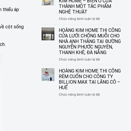
KIM HOME – BIẾN Ô CỬA
CHO
THI
THÀNH MỘT TÁC PHẨM
NHỮNG
CÔNG
 thiểu áp
NGHỆ THUẬT
KHUNG
RÈM
CỬA
SÁO
ở
Chức năng bình luận bị tắt
HIỆN
NHÔM
RÈM
 về cột sống
ĐẠI
TẠI
CUỐN
HOÀNG KIM HOME THI CÔNG
ĐƯỜNG
IN
CỬA LƯỚI CHỐNG MUỖI CHO
NGUYỄN
TRANH
NHÀ ANH THẮNG TẠI ĐƯỜNG
SINH
ch.
HOÀNG
NGUYỄN PHƯỚC NGUYÊN,
SẮC,
KIM
THANH KHÊ, ĐÀ NẴNG
LIÊN
HOME
CHIỂU,
–
ở
Chức năng bình luận bị tắt
ĐÀ
BIẾN
HOÀNG
NẴNG
Ô
KIM
HOÀNG KIM HOME THI CÔNG
CỬA
HOME
RÈM CUỐN CHO CÔNG TY
THÀNH
THI
BILLION MAX TẠI LĂNG CÔ –
MỘT
CÔNG
HUẾ
TÁC
CỬA
PHẨM
LƯỚI
ở
Chức năng bình luận bị tắt
NGHỆ
CHỐNG
HOÀNG
THUẬT
MUỖI
KIM
CHO
HOME
NHÀ
THI
ANH
CÔNG
THẮNG
RÈM
TẠI
CUỐN