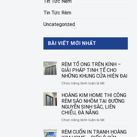
Tin Tức Nệm
Tin Tức Rèm
Uncategorized
BÀI VIẾT MỚI NHẤT
RÈM TỔ ONG TRÊN KÍNH –
GIẢI PHÁP TINH TẾ CHO
NHỮNG KHUNG CỬA HIỆN ĐẠI
ở
Chức năng bình luận bị tắt
RÈM
TỔ
HOÀNG KIM HOME THI CÔNG
ONG
RÈM SÁO NHÔM TẠI ĐƯỜNG
TRÊN
NGUYỄN SINH SẮC, LIÊN
KÍNH
CHIỂU, ĐÀ NẴNG
–
GIẢI
ở
Chức năng bình luận bị tắt
PHÁP
HOÀNG
TINH
KIM
RÈM CUỐN IN TRANH HOÀNG
TẾ
HOME