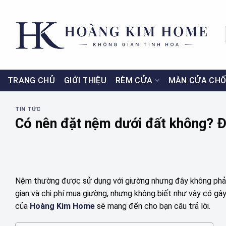
Skip
to
content
TRANG CHỦ
GIỚI THIỆU
RÈM CỬA
MÀN CỬA CHỐ
TIN TỨC
Có nên đặt nệm dưới đất không? Đ
Nệm thường được sử dụng với giường nhưng đây không phải l
gian và chi phí mua giường, nhưng không biết như vậy có gây
của
Hoàng Kim Home
sẽ mang đến cho bạn câu trả lời.