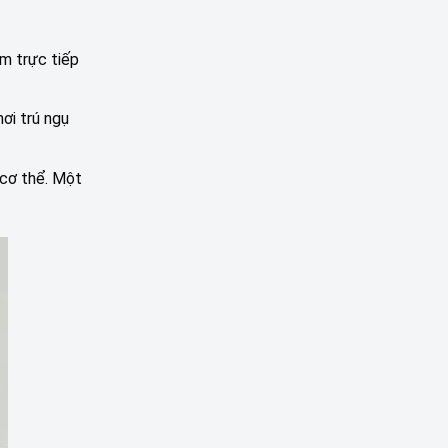
ằm trực tiếp
ơi trú ngụ
 cơ thể. Một