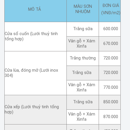
ĐƠN GIÁ
MÀU SƠN
MÔ TẢ
NHUỘM
(VNĐ/m2)
Trắng sữa
600.000
Cửa sổ cuốn (Lưới thuỷ tinh
tổng hợp)
Vân gỗ + Xám
670.000
Xinfa
Trắng thường
720.000
Cửa lùa, đóng mở (Lưới inox
Trắng sữa
720.000
304)
Vân gỗ + Xám
770.000
Xinfa
Trắng sữa
850.000
Cửa xếp (Lưới thuỷ tinh tổng
hợp)
Vân gỗ + Xám
870.000
Xinfa