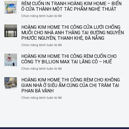
KIM
RÈM CUỐN IN TRANH HOÀNG KIM HOME – BIẾN
HOME
Ô CỬA THÀNH MỘT TÁC PHẨM NGHỆ THUẬT
THI
ở
Chức năng bình luận bị tắt
CÔNG
RÈM
RÈM
CUỐN
HOÀNG KIM HOME THI CÔNG CỬA LƯỚI CHỐNG
SÁO
IN
NHÔM
MUỖI CHO NHÀ ANH THẮNG TẠI ĐƯỜNG NGUYỄN
TRANH
TẠI
PHƯỚC NGUYÊN, THANH KHÊ, ĐÀ NẴNG
HOÀNG
ĐƯỜNG
ở
Chức năng bình luận bị tắt
KIM
NGUYỄN
HOÀNG
HOME
SINH
KIM
–
HOÀNG KIM HOME THI CÔNG RÈM CUỐN CHO
SẮC,
HOME
BIẾN
LIÊN
CÔNG TY BILLION MAX TẠI LĂNG CÔ – HUẾ
THI
Ô
CHIỂU,
ở
Chức năng bình luận bị tắt
CÔNG
CỬA
ĐÀ
HOÀNG
CỬA
THÀNH
NẴNG
KIM
HOÀNG KIM HOME THI CÔNG RÈM CHO KHÔNG
LƯỚI
MỘT
HOME
CHỐNG
TÁC
GIAN NHÀ Ở SIÊU ẤM CÚNG CỦA CHỊ TRÂM TẠI
THI
MUỖI
PHẨM
PHAN BÁ VÀNH
CÔNG
CHO
NGHỆ
ở
Chức năng bình luận bị tắt
RÈM
NHÀ
THUẬT
HOÀNG
CUỐN
ANH
KIM
CHO
THẮNG
HOME
CÔNG
TẠI
THI
TY
ĐƯỜNG
CÔNG
BILLION
NGUYỄN
RÈM
MAX
PHƯỚC