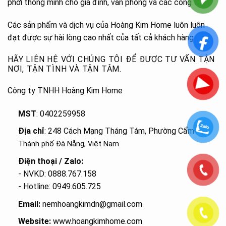
phơi thông minh cho gia đình, văn phòng và các công trình.
Các sản phẩm và dịch vụ của Hoàng Kim Home luôn luôn
đạt được sự hài lòng cao nhất của tất cả khách hàng.
HÃY LIÊN HỆ VỚI CHÚNG TÔI ĐỂ ĐƯỢC TƯ VẤN TẬN
NƠI, TẬN TÌNH VÀ TẬN TÂM.
Công ty TNHH Hoàng Kim Home
MST
: 0402259958
Địa chỉ
: 248 Cách Mạng Tháng Tám, Phường Cẩm Lệ
,
Thành phố Đà Nẵng, Việt Nam
Điện thoại / Zalo:
- NVKD: 0888.767.158
- Hotline: 0949.605.725
Email:
nemhoangkimdn@gmail.com
Website:
www.hoangkimhome.com