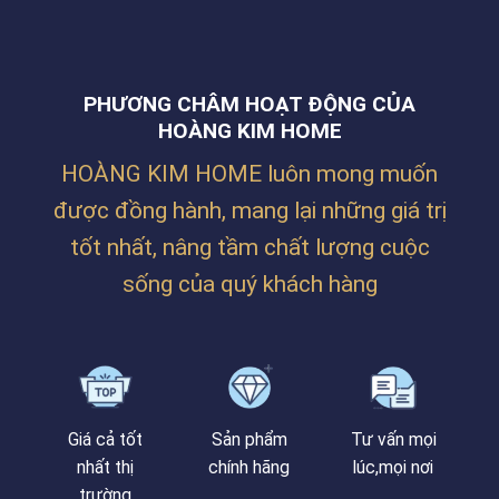
CHO
TẠI
NGUYÊN,
KHÔNG
LĂNG
THANH
GIAN
CÔ
KHÊ,
NHÀ
–
ĐÀ
Ở
HUẾ
NẴNG
PHƯƠNG CHÂM HOẠT ĐỘNG CỦA
SIÊU
ẤM
HOÀNG KIM HOME
CÚNG
CỦA
HOÀNG KIM HOME luôn mong muốn
CHỊ
TRÂM
được đồng hành, mang lại những giá trị
TẠI
PHAN
tốt nhất, nâng tầm chất lượng cuộc
BÁ
VÀNH
sống của quý khách hàng
Giá cả tốt
Sản phẩm
Tư vấn mọi
nhất thị
chính hãng
lúc,mọi nơi
trường