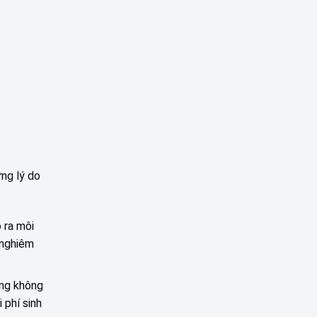
ng lý do
 ra môi
 nghiêm
ong không
 phí sinh