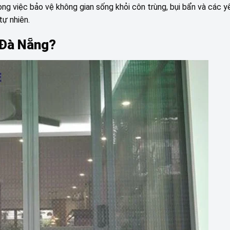
rong việc bảo vệ không gian sống khỏi côn trùng, bụi bẩn và các y
tự nhiên.
t Đà Nẵng?