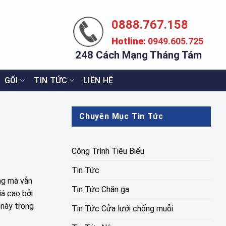
0888.767.158
Hotline:
0949.605.725
248 Cách Mạng Tháng Tám
GỐI
TIN TỨC
LIÊN HỆ
Chuyên Mục Tin Tức
Công Trình Tiêu Biểu
Tin Tức
ng mà vẫn
Tin Tức Chăn ga
iá cao bởi
i này trong
Tin Tức Cửa lưới chống muỗi