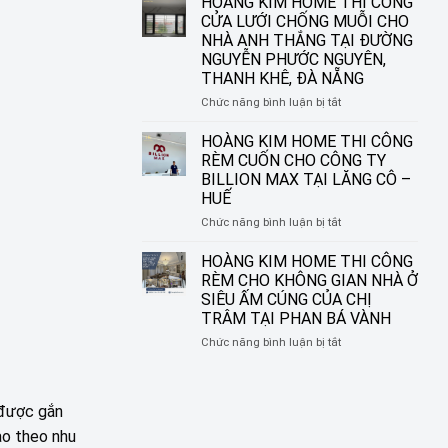
HOÀNG KIM HOME THI CÔNG
ĐƯỜNG
IN
CỬA LƯỚI CHỐNG MUỖI CHO
NGUYỄN
TRANH
NHÀ ANH THẮNG TẠI ĐƯỜNG
SINH
HOÀNG
NGUYỄN PHƯỚC NGUYÊN,
SẮC,
KIM
THANH KHÊ, ĐÀ NẴNG
LIÊN
HOME
CHIỂU,
–
ở
Chức năng bình luận bị tắt
ĐÀ
BIẾN
HOÀNG
NẴNG
Ô
KIM
HOÀNG KIM HOME THI CÔNG
CỬA
HOME
RÈM CUỐN CHO CÔNG TY
THÀNH
THI
BILLION MAX TẠI LĂNG CÔ –
MỘT
CÔNG
HUẾ
TÁC
CỬA
PHẨM
LƯỚI
ở
Chức năng bình luận bị tắt
NGHỆ
CHỐNG
HOÀNG
THUẬT
MUỖI
KIM
HOÀNG KIM HOME THI CÔNG
CHO
HOME
RÈM CHO KHÔNG GIAN NHÀ Ở
NHÀ
THI
SIÊU ẤM CÚNG CỦA CHỊ
ANH
CÔNG
TRÂM TẠI PHAN BÁ VÀNH
THẮNG
RÈM
TẠI
CUỐN
ở
Chức năng bình luận bị tắt
ĐƯỜNG
CHO
HOÀNG
NGUYỄN
CÔNG
KIM
PHƯỚC
TY
HOME
NGUYÊN,
 được gắn
BILLION
THI
THANH
MAX
CÔNG
ào theo nhu
KHÊ,
TẠI
RÈM