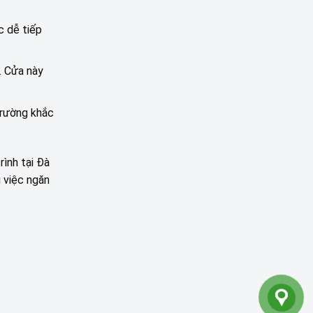
c dễ tiếp
. Cửa này
trường khắc
rình tại Đà
g việc ngăn