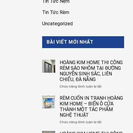
Tin Tức Nệm
Tin Tức Rèm
Uncategorized
BÀI VIẾT MỚI NHẤT
HOÀNG KIM HOME THI CÔNG
RÈM SÁO NHÔM TẠI ĐƯỜNG
NGUYỄN SINH SẮC, LIÊN
CHIỂU, ĐÀ NẴNG
ở
Chức năng bình luận bị tắt
HOÀNG
KIM
RÈM CUỐN IN TRANH HOÀNG
HOME
KIM HOME – BIẾN Ô CỬA
THI
THÀNH MỘT TÁC PHẨM
CÔNG
NGHỆ THUẬT
RÈM
SÁO
ở
Chức năng bình luận bị tắt
NHÔM
RÈM
TẠI
CUỐN