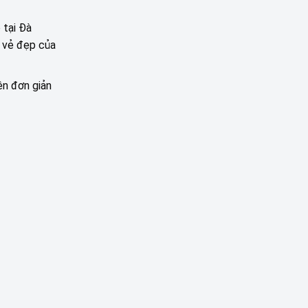
 tại Đà
n vẻ đẹp của
ên đơn giản