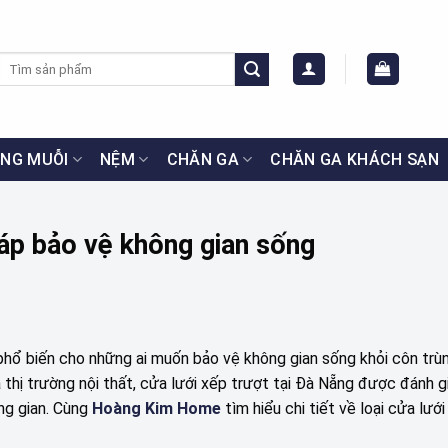
Tìm
kiếm:
NG MUỖI
NỆM
CHĂN GA
CHĂN GA KHÁCH SẠN
háp bảo vệ không gian sống
hổ biến cho những ai muốn bảo vệ không gian sống khỏi côn trù
a thị trường nội thất, cửa lưới xếp trượt tại Đà Nẵng được đánh g
ông gian. Cùng
Hoàng Kim Home
tìm hiểu chi tiết về loại cửa lướ