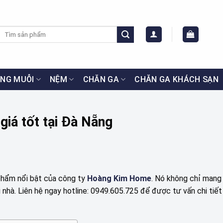
Tìm
kiếm:
NG MUỖI
NỆM
CHĂN GA
CHĂN GA KHÁCH SẠN
giá tốt tại Đà Nẵng
phẩm nổi bật của công ty
Hoàng Kim Home
. Nó không chỉ mang 
hà. Liên hệ ngay hotline: 0949.605.725 để được tư vấn chi tiết