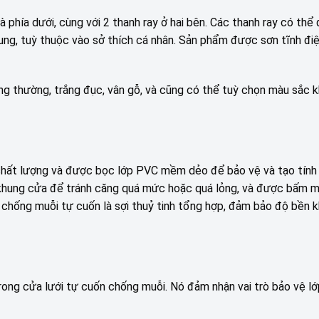
 phía dưới, cùng với 2 thanh ray ở hai bên. Các thanh ray có thể
hung, tuỳ thuộc vào sở thích cá nhân. Sản phẩm được sơn tĩnh đi
g thường, trắng đục, vân gỗ, và cũng có thể tuỳ chọn màu sắc 
chất lượng và được bọc lớp PVC mềm dẻo để bảo vệ và tạo tính 
o khung cửa để tránh căng quá mức hoặc quá lỏng, và được bấm 
 chống muỗi tự cuốn là sợi thuỷ tinh tổng hợp, đảm bảo độ bền kh
rong cửa lưới tự cuốn chống muỗi. Nó đảm nhận vai trò bảo vệ lớ