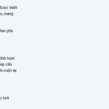
 được thiết
ện, mang
khác phù
linh hoạt
mép cẩn
i cuộn lại
p lưới