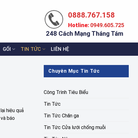
0888.767.158
Hotline:
0949.605.725
248 Cách Mạng Tháng Tám
GỐI
TIN TỨC
LIÊN HỆ
Chuyên Mục Tin Tức
Công Trình Tiêu Biểu
Tin Tức
lại hiệu quả
Tin Tức Chăn ga
 và báo
Tin Tức Cửa lưới chống muỗi