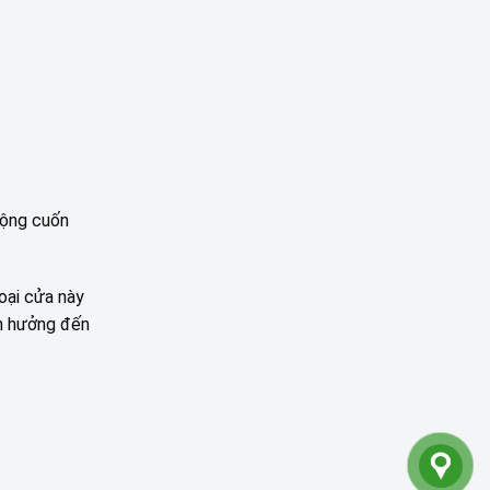
động cuốn
oại cửa này
nh hưởng đến