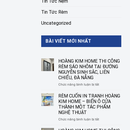
Tin Tức Nệm
Tin Tức Rèm
Uncategorized
BÀI VIẾT MỚI NHẤT
HOÀNG KIM HOME THI CÔNG
RÈM SÁO NHÔM TẠI ĐƯỜNG
NGUYỄN SINH SẮC, LIÊN
CHIỂU, ĐÀ NẴNG
ở
Chức năng bình luận bị tắt
HOÀNG
KIM
RÈM CUỐN IN TRANH HOÀNG
HOME
KIM HOME – BIẾN Ô CỬA
THI
THÀNH MỘT TÁC PHẨM
CÔNG
NGHỆ THUẬT
RÈM
SÁO
ở
Chức năng bình luận bị tắt
NHÔM
RÈM
TẠI
CUỐN