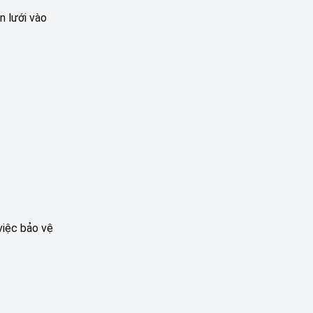
n lưới vào
việc bảo vệ