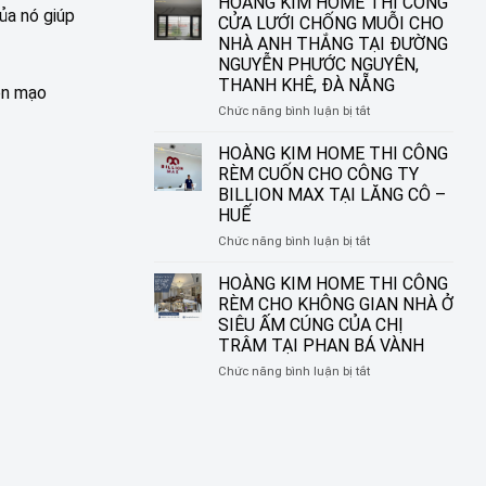
HOÀNG KIM HOME THI CÔNG
ủa nó giúp
ĐƯỜNG
IN
CỬA LƯỚI CHỐNG MUỖI CHO
NGUYỄN
TRANH
NHÀ ANH THẮNG TẠI ĐƯỜNG
SINH
HOÀNG
NGUYỄN PHƯỚC NGUYÊN,
SẮC,
KIM
THANH KHÊ, ĐÀ NẴNG
LIÊN
HOME
iện mạo
CHIỂU,
–
ở
Chức năng bình luận bị tắt
ĐÀ
BIẾN
HOÀNG
NẴNG
Ô
KIM
HOÀNG KIM HOME THI CÔNG
CỬA
HOME
RÈM CUỐN CHO CÔNG TY
THÀNH
THI
BILLION MAX TẠI LĂNG CÔ –
MỘT
CÔNG
HUẾ
TÁC
CỬA
PHẨM
LƯỚI
ở
Chức năng bình luận bị tắt
NGHỆ
CHỐNG
HOÀNG
THUẬT
MUỖI
KIM
HOÀNG KIM HOME THI CÔNG
CHO
HOME
RÈM CHO KHÔNG GIAN NHÀ Ở
NHÀ
THI
SIÊU ẤM CÚNG CỦA CHỊ
ANH
CÔNG
TRÂM TẠI PHAN BÁ VÀNH
THẮNG
RÈM
TẠI
CUỐN
ở
Chức năng bình luận bị tắt
ĐƯỜNG
CHO
HOÀNG
NGUYỄN
CÔNG
KIM
PHƯỚC
TY
HOME
NGUYÊN,
BILLION
THI
THANH
MAX
CÔNG
KHÊ,
TẠI
RÈM