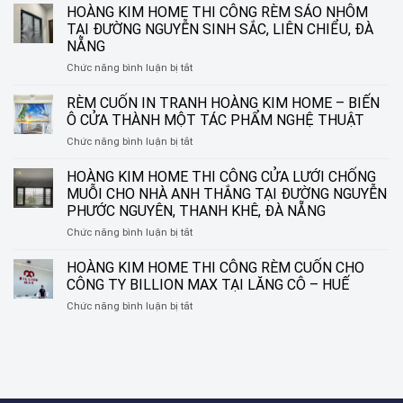
TỔ
HOÀNG KIM HOME THI CÔNG RÈM SÁO NHÔM
ONG
TẠI ĐƯỜNG NGUYỄN SINH SẮC, LIÊN CHIỂU, ĐÀ
TRÊN
NẴNG
KÍNH
ở
Chức năng bình luận bị tắt
–
HOÀNG
GIẢI
KIM
PHÁP
RÈM CUỐN IN TRANH HOÀNG KIM HOME – BIẾN
HOME
TINH
Ô CỬA THÀNH MỘT TÁC PHẨM NGHỆ THUẬT
THI
TẾ
ở
Chức năng bình luận bị tắt
CÔNG
CHO
RÈM
RÈM
NHỮNG
CUỐN
HOÀNG KIM HOME THI CÔNG CỬA LƯỚI CHỐNG
SÁO
KHUNG
IN
NHÔM
CỬA
MUỖI CHO NHÀ ANH THẮNG TẠI ĐƯỜNG NGUYỄN
TRANH
TẠI
HIỆN
PHƯỚC NGUYÊN, THANH KHÊ, ĐÀ NẴNG
HOÀNG
ĐƯỜNG
ĐẠI
ở
Chức năng bình luận bị tắt
KIM
NGUYỄN
HOÀNG
HOME
SINH
KIM
–
HOÀNG KIM HOME THI CÔNG RÈM CUỐN CHO
SẮC,
HOME
BIẾN
LIÊN
CÔNG TY BILLION MAX TẠI LĂNG CÔ – HUẾ
THI
Ô
CHIỂU,
ở
Chức năng bình luận bị tắt
CÔNG
CỬA
ĐÀ
HOÀNG
CỬA
THÀNH
NẴNG
KIM
LƯỚI
MỘT
HOME
CHỐNG
TÁC
THI
MUỖI
PHẨM
CÔNG
CHO
NGHỆ
RÈM
NHÀ
THUẬT