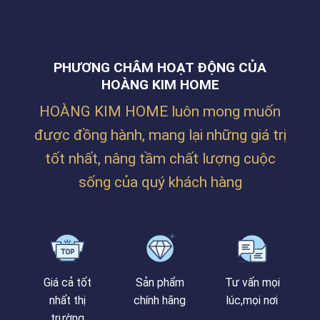
CUỐN
ANH
CHO
THẮNG
CÔNG
TẠI
TY
ĐƯỜNG
BILLION
NGUYỄN
PHƯƠNG CHÂM HOẠT ĐỘNG CỦA
MAX
PHƯỚC
TẠI
HOÀNG KIM HOME
NGUYÊN,
LĂNG
THANH
CÔ
KHÊ,
HOÀNG KIM HOME luôn mong muốn
–
ĐÀ
HUẾ
NẴNG
được đồng hành, mang lại những giá trị
tốt nhất, nâng tầm chất lượng cuộc
sống của quý khách hàng
Giá cả tốt
Sản phẩm
Tư vấn mọi
nhất thị
chính hãng
lúc,mọi nơi
trường