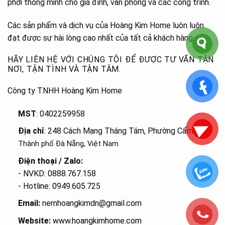
phơi thông minh cho gia đình, văn phòng và các công trình.
Các sản phẩm và dịch vụ của Hoàng Kim Home luôn luôn
đạt được sự hài lòng cao nhất của tất cả khách hàng.
HÃY LIÊN HỆ VỚI CHÚNG TÔI ĐỂ ĐƯỢC TƯ VẤN TẬN
NƠI, TẬN TÌNH VÀ TẬN TÂM.
Công ty TNHH Hoàng Kim Home
MST
: 0402259958
Địa chỉ
: 248 Cách Mạng Tháng Tám, Phường Cẩm Lệ
,
Thành phố Đà Nẵng, Việt Nam
Điện thoại / Zalo:
- NVKD: 0888.767.158
- Hotline: 0949.605.725
Email:
nemhoangkimdn@gmail.com
Website:
www.hoangkimhome.com