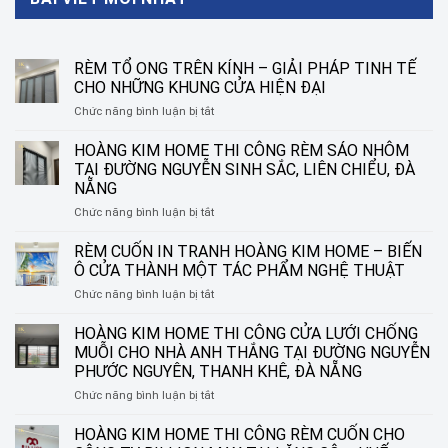
RÈM TỔ ONG TRÊN KÍNH – GIẢI PHÁP TINH TẾ
CHO NHỮNG KHUNG CỬA HIỆN ĐẠI
ở
Chức năng bình luận bị tắt
RÈM
TỔ
HOÀNG KIM HOME THI CÔNG RÈM SÁO NHÔM
ONG
TẠI ĐƯỜNG NGUYỄN SINH SẮC, LIÊN CHIỂU, ĐÀ
TRÊN
NẴNG
KÍNH
ở
Chức năng bình luận bị tắt
–
HOÀNG
GIẢI
KIM
PHÁP
RÈM CUỐN IN TRANH HOÀNG KIM HOME – BIẾN
HOME
TINH
Ô CỬA THÀNH MỘT TÁC PHẨM NGHỆ THUẬT
THI
TẾ
ở
Chức năng bình luận bị tắt
CÔNG
CHO
RÈM
RÈM
NHỮNG
CUỐN
HOÀNG KIM HOME THI CÔNG CỬA LƯỚI CHỐNG
SÁO
KHUNG
IN
NHÔM
CỬA
MUỖI CHO NHÀ ANH THẮNG TẠI ĐƯỜNG NGUYỄN
TRANH
TẠI
HIỆN
PHƯỚC NGUYÊN, THANH KHÊ, ĐÀ NẴNG
HOÀNG
ĐƯỜNG
ĐẠI
ở
Chức năng bình luận bị tắt
KIM
NGUYỄN
HOÀNG
HOME
SINH
KIM
–
HOÀNG KIM HOME THI CÔNG RÈM CUỐN CHO
SẮC,
HOME
BIẾN