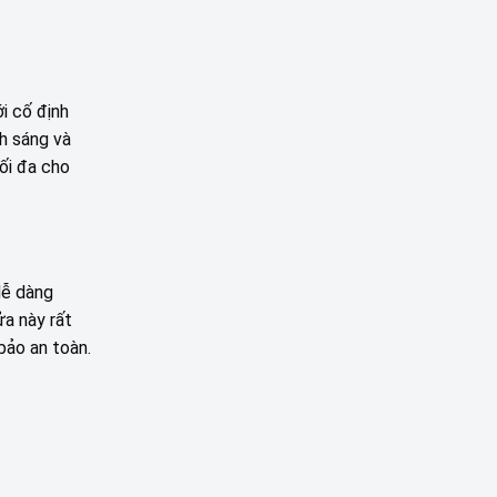
i cố định
h sáng và
ối đa cho
dễ dàng
ửa này rất
bảo an toàn.