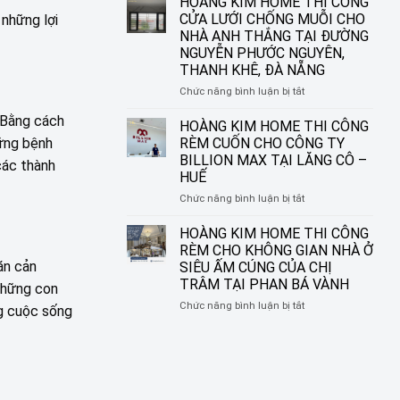
HOÀNG KIM HOME THI CÔNG
ĐƯỜNG
IN
CỬA LƯỚI CHỐNG MUỖI CHO
 những lợi
NGUYỄN
TRANH
NHÀ ANH THẮNG TẠI ĐƯỜNG
SINH
HOÀNG
NGUYỄN PHƯỚC NGUYÊN,
SẮC,
KIM
THANH KHÊ, ĐÀ NẴNG
LIÊN
HOME
CHIỂU,
–
ở
Chức năng bình luận bị tắt
ĐÀ
BIẾN
HOÀNG
NẴNG
. Bằng cách
Ô
KIM
HOÀNG KIM HOME THI CÔNG
CỬA
HOME
hững bệnh
RÈM CUỐN CHO CÔNG TY
THÀNH
THI
BILLION MAX TẠI LĂNG CÔ –
các thành
MỘT
CÔNG
HUẾ
TÁC
CỬA
PHẨM
LƯỚI
ở
Chức năng bình luận bị tắt
NGHỆ
CHỐNG
HOÀNG
THUẬT
MUỖI
KIM
HOÀNG KIM HOME THI CÔNG
CHO
HOME
RÈM CHO KHÔNG GIAN NHÀ Ở
NHÀ
THI
ăn cản
SIÊU ẤM CÚNG CỦA CHỊ
ANH
CÔNG
TRÂM TẠI PHAN BÁ VÀNH
 những con
THẮNG
RÈM
TẠI
CUỐN
ở
Chức năng bình luận bị tắt
ng cuộc sống
ĐƯỜNG
CHO
HOÀNG
NGUYỄN
CÔNG
KIM
PHƯỚC
TY
HOME
NGUYÊN,
BILLION
THI
THANH
MAX
CÔNG
KHÊ,
TẠI
RÈM