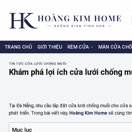
Skip
to
content
TRANG CHỦ
GIỚI THIỆU
RÈM CỬA
MÀN CỬA CHỐ
TIN TỨC CỬA LƯỚI CHỐNG MUỖI
Khám phá lợi ích cửa lưới chống 
Tại Đà Nẵng, nhu cầu lắp đặt cửa lưới chống muỗi cho cửa s
phát triển. Trong bài viết này,
Hoàng Kim Home
sẽ cùng tìm
Mục lục