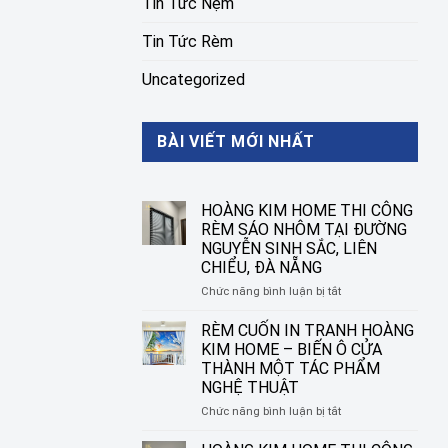
Tin Tức Nệm
Tin Tức Rèm
Uncategorized
BÀI VIẾT MỚI NHẤT
HOÀNG KIM HOME THI CÔNG
RÈM SÁO NHÔM TẠI ĐƯỜNG
NGUYỄN SINH SẮC, LIÊN
CHIỂU, ĐÀ NẴNG
ở
Chức năng bình luận bị tắt
HOÀNG
KIM
RÈM CUỐN IN TRANH HOÀNG
HOME
KIM HOME – BIẾN Ô CỬA
THI
THÀNH MỘT TÁC PHẨM
CÔNG
NGHỆ THUẬT
RÈM
SÁO
ở
Chức năng bình luận bị tắt
NHÔM
RÈM
TẠI
CUỐN