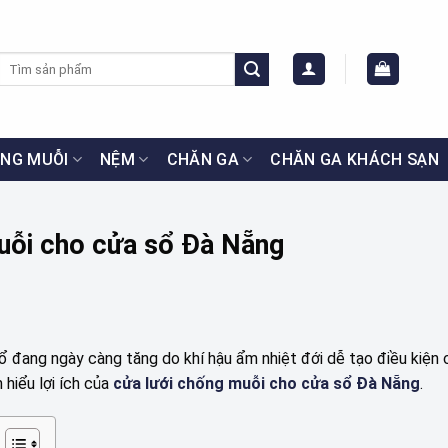
Tìm
kiếm:
NG MUỖI
NỆM
CHĂN GA
CHĂN GA KHÁCH SẠN
muỗi cho cửa sổ Đà Nẵng
ổ đang ngày càng tăng do khí hậu ẩm nhiệt đới dễ tạo điều kiện
 hiểu lợi ích của
cửa lưới chống muỗi cho cửa sổ Đà Nẵng
.