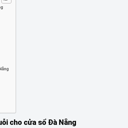
ẵng
 Nẵng
g
muỗi cho cửa sổ Đà Nẵng