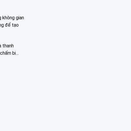
g không gian
ng để tạo
à thanh
, chấm bi…