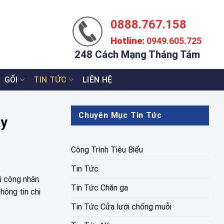
0888.767.158
Hotline:
0949.605.725
248 Cách Mạng Tháng Tám
GỐI
TIN TỨC
LIÊN HỆ
Chuyên Mục Tin Tức
ay
Công Trình Tiêu Biểu
Tin Tức
gũ công nhân
Tin Tức Chăn ga
hông tin chi
Tin Tức Cửa lưới chống muỗi