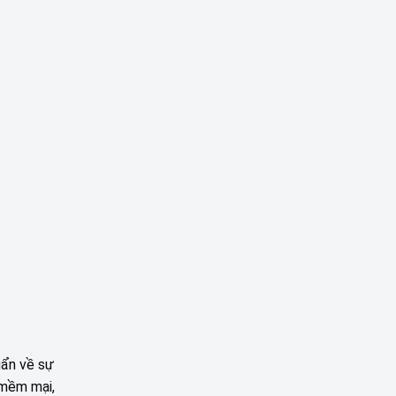
uẩn về sự
 mềm mại,