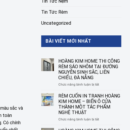
Tin Tức Nệm
Tin Tức Rèm
Uncategorized
BÀI VIẾT MỚI NHẤT
HOÀNG KIM HOME THI CÔNG
RÈM SÁO NHÔM TẠI ĐƯỜNG
NGUYỄN SINH SẮC, LIÊN
CHIỂU, ĐÀ NẴNG
ở
Chức năng bình luận bị tắt
HOÀNG
KIM
RÈM CUỐN IN TRANH HOÀNG
HOME
KIM HOME – BIẾN Ô CỬA
THI
THÀNH MỘT TÁC PHẨM
g màu sắc và
CÔNG
NGHỆ THUẬT
RÈM
n toàn
SÁO
ở
Chức năng bình luận bị tắt
. Có chính
NHÔM
RÈM
TẠI
CUỐN
huẩn chất