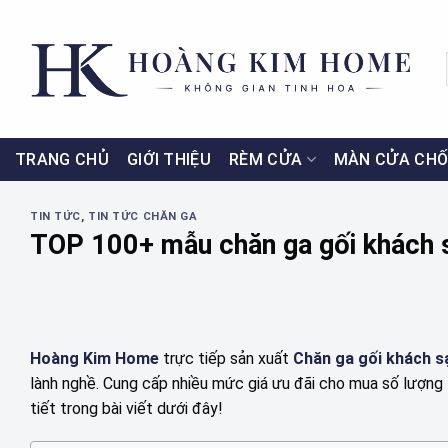
Skip
to
content
TRANG CHỦ
GIỚI THIỆU
RÈM CỬA
MÀN CỬA CHỐ
TIN TỨC
,
TIN TỨC CHĂN GA
TOP 100+ mẫu chăn ga gối khách s
Hoàng Kim Home
trực tiếp sản xuất
Chăn ga gối khách s
lành nghề. Cung cấp nhiều mức giá ưu đãi cho mua số lượng 
tiết trong bài viết dưới đây!