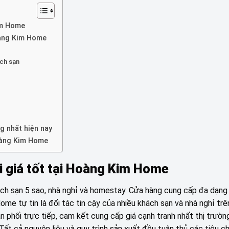
im Home
oàng Kim Home
ách sạn
g nhất hiện nay
oàng Kim Home
i giá tốt tại Hoàng Kim Home
hách sạn 5 sao, nhà nghỉ và homestay. Cửa hàng cung cấp đa dạn
me tự tin là đối tác tin cậy của nhiều khách sạn và nhà nghỉ trê
hối trực tiếp, cam kết cung cấp giá cạnh tranh nhất thị trường
Tất cả nguyên liệu và quy trình sản xuất đều tuân thủ các tiêu c