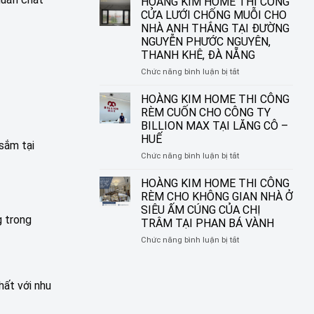
HOÀNG KIM HOME THI CÔNG
ĐƯỜNG
IN
CỬA LƯỚI CHỐNG MUỖI CHO
NGUYỄN
TRANH
NHÀ ANH THẮNG TẠI ĐƯỜNG
SINH
HOÀNG
NGUYỄN PHƯỚC NGUYÊN,
SẮC,
KIM
THANH KHÊ, ĐÀ NẴNG
LIÊN
HOME
CHIỂU,
–
ở
Chức năng bình luận bị tắt
ĐÀ
BIẾN
HOÀNG
NẴNG
Ô
KIM
HOÀNG KIM HOME THI CÔNG
CỬA
HOME
RÈM CUỐN CHO CÔNG TY
THÀNH
THI
BILLION MAX TẠI LĂNG CÔ –
MỘT
CÔNG
HUẾ
TÁC
CỬA
sắm tại
PHẨM
LƯỚI
ở
Chức năng bình luận bị tắt
NGHỆ
CHỐNG
HOÀNG
THUẬT
MUỖI
KIM
HOÀNG KIM HOME THI CÔNG
CHO
HOME
RÈM CHO KHÔNG GIAN NHÀ Ở
NHÀ
THI
SIÊU ẤM CÚNG CỦA CHỊ
ANH
CÔNG
g trong
TRÂM TẠI PHAN BÁ VÀNH
THẮNG
RÈM
TẠI
CUỐN
ở
Chức năng bình luận bị tắt
ĐƯỜNG
CHO
HOÀNG
NGUYỄN
CÔNG
KIM
PHƯỚC
TY
HOME
hất với nhu
NGUYÊN,
BILLION
THI
THANH
MAX
CÔNG
KHÊ,
TẠI
RÈM