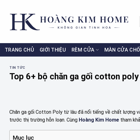
Skip
to
content
TRANG CHỦ
GIỚI THIỆU
RÈM CỬA
MÀN CỬA CHỐ
TIN TỨC
Top 6+ bộ chăn ga gối cotton poly
Chăn ga gối Cotton Poly từ lâu đã nổi tiếng về chất lượng và
trước thị trường hỗn loạn. Cùng
Hoàng Kim Home
tham khả
Mục lục