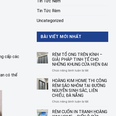
Tin Tức Nệm
Tin Tức Rèm
Uncategorized
BÀI VIẾT MỚI NHẤT
RÈM TỔ ONG TRÊN KÍNH –
ng cấp các
GIẢI PHÁP TINH TẾ CHO
NHỮNG KHUNG CỬA HIỆN ĐẠI
ở
Chức năng bình luận bị tắt
bạn có thể
RÈM
TỔ
HOÀNG KIM HOME THI CÔNG
ONG
RÈM SÁO NHÔM TẠI ĐƯỜNG
TRÊN
NGUYỄN SINH SẮC, LIÊN
KÍNH
CHIỂU, ĐÀ NẴNG
–
GIẢI
ở
Chức năng bình luận bị tắt
PHÁP
HOÀNG
TINH
KIM
RÈM CUỐN IN TRANH HOÀNG
TẾ
HOME