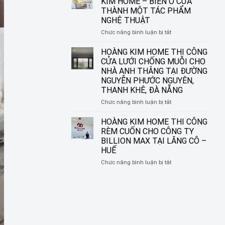
KIM HOME – BIẾN Ô CỬA
CHO
THI
THÀNH MỘT TÁC PHẨM
NHỮNG
CÔNG
NGHỆ THUẬT
KHUNG
RÈM
CỬA
SÁO
ở
Chức năng bình luận bị tắt
HIỆN
NHÔM
RÈM
ĐẠI
TẠI
CUỐN
HOÀNG KIM HOME THI CÔNG
ĐƯỜNG
IN
CỬA LƯỚI CHỐNG MUỖI CHO
NGUYỄN
TRANH
NHÀ ANH THẮNG TẠI ĐƯỜNG
SINH
HOÀNG
NGUYỄN PHƯỚC NGUYÊN,
SẮC,
KIM
THANH KHÊ, ĐÀ NẴNG
LIÊN
HOME
CHIỂU,
–
ở
Chức năng bình luận bị tắt
ĐÀ
BIẾN
HOÀNG
NẴNG
Ô
KIM
HOÀNG KIM HOME THI CÔNG
CỬA
HOME
RÈM CUỐN CHO CÔNG TY
THÀNH
THI
BILLION MAX TẠI LĂNG CÔ –
MỘT
CÔNG
HUẾ
TÁC
CỬA
PHẨM
LƯỚI
ở
Chức năng bình luận bị tắt
NGHỆ
CHỐNG
HOÀNG
THUẬT
MUỖI
KIM
CHO
HOME
NHÀ
THI
ANH
CÔNG
THẮNG
RÈM
TẠI
CUỐN