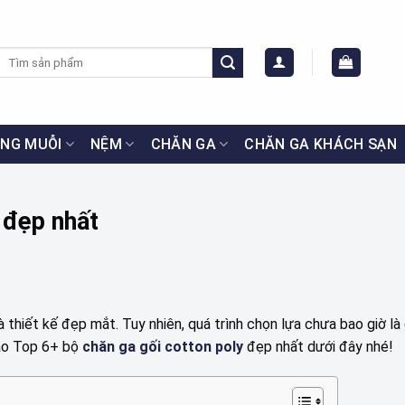
Tìm
kiếm:
NG MUỖI
NỆM
CHĂN GA
CHĂN GA KHÁCH SẠN
 đẹp nhất
 thiết kế đẹp mắt. Tuy nhiên, quá trình chọn lựa chưa bao giờ là
o Top 6+ bộ
chăn ga gối cotton poly
đẹp nhất dưới đây nhé!