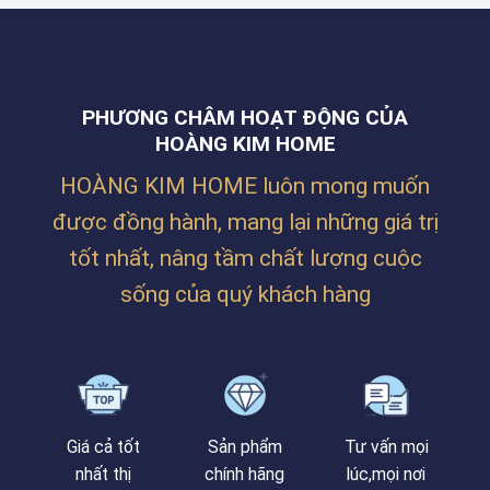
RÈM
MAX
PHƯỚC
CHO
TẠI
NGUYÊN,
KHÔNG
LĂNG
THANH
GIAN
CÔ
KHÊ,
NHÀ
–
ĐÀ
Ở
HUẾ
NẴNG
PHƯƠNG CHÂM HOẠT ĐỘNG CỦA
SIÊU
ẤM
HOÀNG KIM HOME
CÚNG
CỦA
HOÀNG KIM HOME luôn mong muốn
CHỊ
TRÂM
được đồng hành, mang lại những giá trị
TẠI
PHAN
tốt nhất, nâng tầm chất lượng cuộc
BÁ
VÀNH
sống của quý khách hàng
Giá cả tốt
Sản phẩm
Tư vấn mọi
nhất thị
chính hãng
lúc,mọi nơi