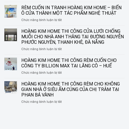
HOÀNG
KIM
RÈM CUỐN IN TRANH HOÀNG KIM HOME – BIẾN
HOME
Ô CỬA THÀNH MỘT TÁC PHẨM NGHỆ THUẬT
THI
ở
Chức năng bình luận bị tắt
CÔNG
RÈM
RÈM
CUỐN
HOÀNG KIM HOME THI CÔNG CỬA LƯỚI CHỐNG
SÁO
IN
NHÔM
MUỖI CHO NHÀ ANH THẮNG TẠI ĐƯỜNG NGUYỄN
TRANH
TẠI
PHƯỚC NGUYÊN, THANH KHÊ, ĐÀ NẴNG
HOÀNG
ĐƯỜNG
ở
Chức năng bình luận bị tắt
KIM
NGUYỄN
HOÀNG
HOME
SINH
KIM
–
HOÀNG KIM HOME THI CÔNG RÈM CUỐN CHO
SẮC,
HOME
BIẾN
LIÊN
CÔNG TY BILLION MAX TẠI LĂNG CÔ – HUẾ
THI
Ô
CHIỂU,
ở
Chức năng bình luận bị tắt
CÔNG
CỬA
ĐÀ
HOÀNG
CỬA
THÀNH
NẴNG
KIM
HOÀNG KIM HOME THI CÔNG RÈM CHO KHÔNG
LƯỚI
MỘT
HOME
CHỐNG
TÁC
GIAN NHÀ Ở SIÊU ẤM CÚNG CỦA CHỊ TRÂM TẠI
THI
MUỖI
PHẨM
PHAN BÁ VÀNH
CÔNG
CHO
NGHỆ
ở
Chức năng bình luận bị tắt
RÈM
NHÀ
THUẬT
HOÀNG
CUỐN
ANH
KIM
CHO
THẮNG
HOME
CÔNG
TẠI
THI
TY
ĐƯỜNG
CÔNG
BILLION
NGUYỄN