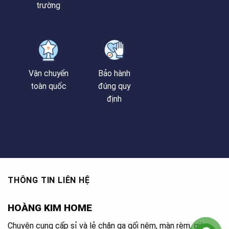
trường
Vận chuyển
Bảo hành
toàn quốc
đúng quy
định
THÔNG TIN LIÊN HỆ
HOÀNG KIM HOME
Chuyên cung cấp sỉ và lẻ chăn ga gối nệm, màn rèm, giàn