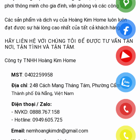
phơi thông minh cho gia đình, văn phòng và các công trình.
Các sản phẩm và dịch vụ của Hoàng Kim Home luôn luôn
đạt được sự hài lòng cao nhất của tất cả khách hàng.
HÃY LIÊN HỆ VỚI CHÚNG TÔI ĐỂ ĐƯỢC TƯ VẤN TẬN
NƠI, TẬN TÌNH VÀ TẬN TÂM.
Công ty TNHH Hoàng Kim Home
MST
: 0402259958
Địa chỉ
: 248 Cách Mạng Tháng Tám, Phường Cẩm Lệ
,
Thành phố Đà Nẵng, Việt Nam
Điện thoại / Zalo:
- NVKD: 0888.767.158
- Hotline: 0949.605.725
Email:
nemhoangkimdn@gmail.com