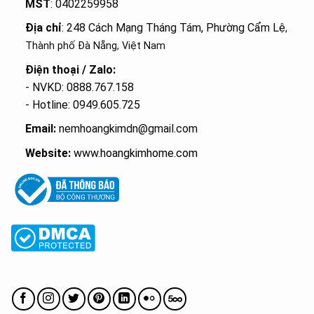
MST
: 0402259958
Địa chỉ
: 248 Cách Mạng Tháng Tám, Phường Cẩm Lệ
,
Thành phố Đà Nẵng, Việt Nam
Điện thoại / Zalo:
- NVKD: 0888.767.158
- Hotline: 0949.605.725
Email:
nemhoangkimdn@gmail.com
Website:
www.hoangkimhome.com