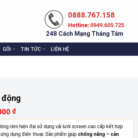
0888.767.158
Hotline:
0949.605.725
248 Cách Mạng Tháng Tám
GỐI
TIN TỨC
LIÊN HỆ
ự động
Giá
.000
₫
hiện
tại
dòng rèm hiện đại sử dụng vải lưới screen cao cấp kết hợp
000 ₫.
là:
 ứng dụng điện thoại. Sản phẩm giúp
chống nắng – cản