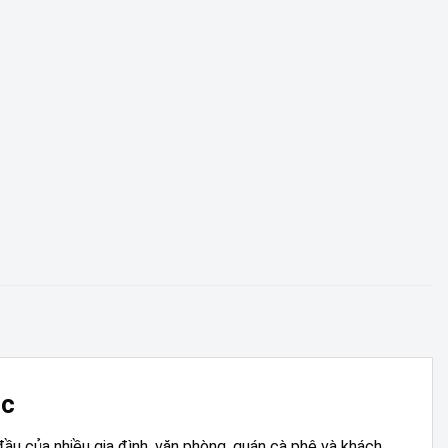
ệc
đầu của nhiều gia đình, văn phòng, quán cà phê và khách