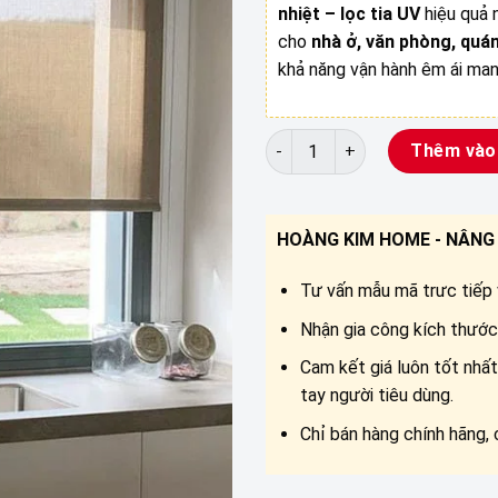
nhiệt – lọc tia UV
hiệu quả 
cho
nhà ở, văn phòng, quá
khả năng vận hành êm ái ma
Rèm cuốn lưới tự động số lư
Thêm vào
HOÀNG KIM HOME - NÂNG 
Tư vấn mẫu mã trưc tiếp v
Nhận gia công kích thước 
Cam kết giá luôn tốt nhất
tay người tiêu dùng.
Chỉ bán hàng chính hãng, 