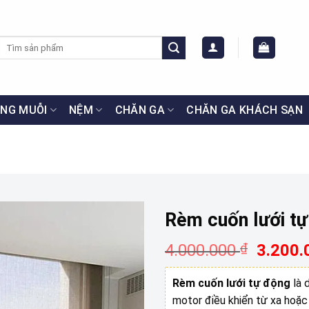
Tìm
kiếm:
NG MUỖI
NỆM
CHĂN GA
CHĂN GA KHÁCH SẠN
Rèm cuốn lưới t
Giá
4.000.000
₫
3.200
gốc
là:
Rèm cuốn lưới tự động
là 
4.000.
motor điều khiển từ xa hoặc