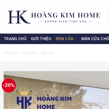
Skip
to
content
TRANG CHỦ
GIỚI THIỆU
RÈM CỬA
MÀN CỬA CHỐ
Trang chủ
/
Sản phẩm
/
Rèm Cửa
-20%