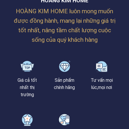
HOÀNG KIM HOME
LĂNG
THANH
CÔ
KHÊ,
HOÀNG KIM HOME luôn mong muốn
–
ĐÀ
HUẾ
NẴNG
được đồng hành, mang lại những giá trị
tốt nhất, nâng tầm chất lượng cuộc
sống của quý khách hàng
Giá cả tốt
Sản phẩm
Tư vấn mọi
nhất thị
chính hãng
lúc,mọi nơi
trường