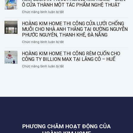
HOME
TINH
Ô CỬA THÀNH MỘT TÁC PHẨM NGHỆ THUẬT
THI
TẾ
ở
Chức năng bình luận bị tắt
CÔNG
CHO
RÈM
RÈM
NHỮNG
CUỐN
HOÀNG KIM HOME THI CÔNG CỬA LƯỚI CHỐNG
SÁO
KHUNG
IN
NHÔM
CỬA
MUỖI CHO NHÀ ANH THẮNG TẠI ĐƯỜNG NGUYỄN
TRANH
TẠI
HIỆN
PHƯỚC NGUYÊN, THANH KHÊ, ĐÀ NẴNG
HOÀNG
ĐƯỜNG
ĐẠI
ở
Chức năng bình luận bị tắt
KIM
NGUYỄN
HOÀNG
HOME
SINH
KIM
–
HOÀNG KIM HOME THI CÔNG RÈM CUỐN CHO
SẮC,
HOME
BIẾN
LIÊN
CÔNG TY BILLION MAX TẠI LĂNG CÔ – HUẾ
THI
Ô
CHIỂU,
ở
Chức năng bình luận bị tắt
CÔNG
CỬA
ĐÀ
HOÀNG
CỬA
THÀNH
NẴNG
KIM
LƯỚI
MỘT
HOME
CHỐNG
TÁC
THI
MUỖI
PHẨM
CÔNG
CHO
NGHỆ
RÈM
NHÀ
THUẬT
CUỐN
ANH
CHO
THẮNG
CÔNG
TẠI
TY
ĐƯỜNG
BILLION
NGUYỄN
PHƯƠNG CHÂM HOẠT ĐỘNG CỦA
MAX
PHƯỚC
TẠI
NGUYÊN,