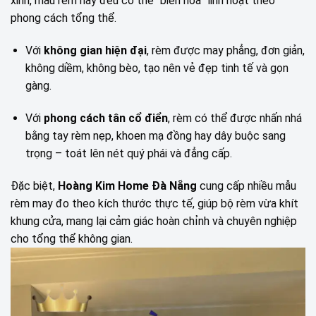
xinh, mẫu rèm này đều có thể “biến hóa” linh hoạt theo
phong cách tổng thể.
Với
không gian hiện đại
, rèm được may phẳng, đơn giản,
không diềm, không bèo, tạo nên vẻ đẹp tinh tế và gọn
gàng.
Với
phong cách tân cổ điển
, rèm có thể được nhấn nhá
bằng tay rèm nẹp, khoen mạ đồng hay dây buộc sang
trọng – toát lên nét quý phái và đẳng cấp.
Đặc biệt,
Hoàng Kim Home Đà Nẵng
cung cấp nhiều mẫu
rèm may đo theo kích thước thực tế, giúp bộ rèm vừa khít
khung cửa, mang lại cảm giác hoàn chỉnh và chuyên nghiệp
cho tổng thể không gian.