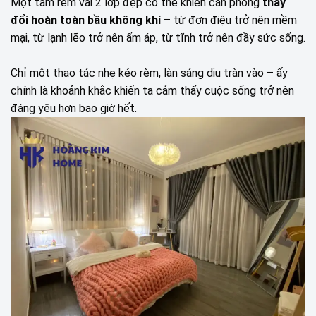
Một tấm rèm vải 2 lớp đẹp có thể khiến căn phòng
thay
đổi hoàn toàn bầu không khí
– từ đơn điệu trở nên mềm
mại, từ lạnh lẽo trở nên ấm áp, từ tĩnh trở nên đầy sức sống.
Chỉ một thao tác nhẹ kéo rèm, làn sáng dịu tràn vào – ấy
chính là khoảnh khắc khiến ta cảm thấy cuộc sống trở nên
đáng yêu hơn bao giờ hết.