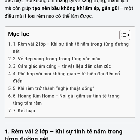
đặc biệt. Bởi không chỉ mang lại vẻ sang trọng, thanh lịch
mà còn giúp
tạo nên bầu không khí ấm áp, gần gũi
– một
điều mà ít loại rèm nào có thể làm được.
Mục lục
1. Rèm vải 2 lớp – Khi sự tinh tế nằm trong từng đường
nét
2. Vẻ đẹp sang trọng trong từng sắc màu
3. Cảm giác ấm cúng – từ vật liệu đến cảm xúc
4. Phù hợp với mọi không gian – từ hiện đại đến cổ
điển
5. Khi rèm trở thành “nghệ thuật sống”
6. Hoàng Kim Home – Nơi gửi gắm sự tinh tế trong
từng tấm rèm
7. Kết luận
1. Rèm vải 2 lớp – Khi sự tinh tế nằm trong
từng đường nét