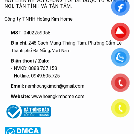
HÃY LIÊN HỆ VỚI CHÚNG TÔI ĐỂ ĐƯỢC TƯ VẤN TẬN
NƠI, TẬN TÌNH VÀ TẬN TÂM.
Công ty TNHH Hoàng Kim Home
MST
: 0402259958
Địa chỉ
: 248 Cách Mạng Tháng Tám, Phường Cẩm Lệ
,
Thành phố Đà Nẵng, Việt Nam
Điện thoại / Zalo:
- NVKD: 0888.767.158
- Hotline: 0949.605.725
Email:
nemhoangkimdn@gmail.com
Website:
www.hoangkimhome.com