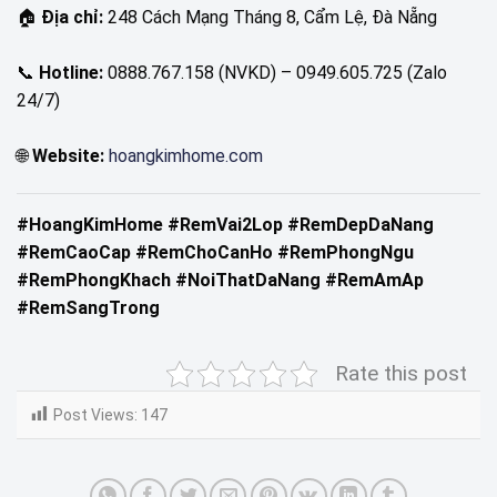
🏠
Địa chỉ:
248 Cách Mạng Tháng 8, Cẩm Lệ, Đà Nẵng
📞
Hotline:
0888.767.158 (NVKD) – 0949.605.725 (Zalo
24/7)
🌐
Website:
hoangkimhome.com
#HoangKimHome #RemVai2Lop #RemDepDaNang
#RemCaoCap #RemChoCanHo #RemPhongNgu
#RemPhongKhach #NoiThatDaNang #RemAmAp
#RemSangTrong
Rate this post
Post Views:
147