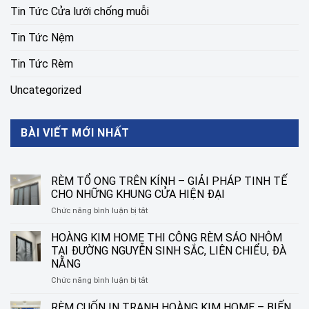
Tin Tức Cửa lưới chống muỗi
Tin Tức Nệm
Tin Tức Rèm
Uncategorized
BÀI VIẾT MỚI NHẤT
RÈM TỔ ONG TRÊN KÍNH – GIẢI PHÁP TINH TẾ
CHO NHỮNG KHUNG CỬA HIỆN ĐẠI
ở
Chức năng bình luận bị tắt
RÈM
TỔ
HOÀNG KIM HOME THI CÔNG RÈM SÁO NHÔM
ONG
TẠI ĐƯỜNG NGUYỄN SINH SẮC, LIÊN CHIỂU, ĐÀ
TRÊN
NẴNG
KÍNH
ở
Chức năng bình luận bị tắt
–
HOÀNG
GIẢI
KIM
PHÁP
RÈM CUỐN IN TRANH HOÀNG KIM HOME – BIẾN