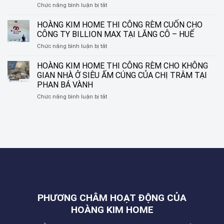
ở
Chức năng bình luận bị tắt
KIM
NGUYỄN
HOÀNG
HOME
SINH
KIM
–
HOÀNG KIM HOME THI CÔNG RÈM CUỐN CHO
SẮC,
HOME
BIẾN
LIÊN
CÔNG TY BILLION MAX TẠI LĂNG CÔ – HUẾ
THI
Ô
CHIỂU,
ở
Chức năng bình luận bị tắt
CÔNG
CỬA
ĐÀ
HOÀNG
CỬA
THÀNH
NẴNG
KIM
HOÀNG KIM HOME THI CÔNG RÈM CHO KHÔNG
LƯỚI
MỘT
HOME
CHỐNG
TÁC
GIAN NHÀ Ở SIÊU ẤM CÚNG CỦA CHỊ TRÂM TẠI
THI
MUỖI
PHẨM
PHAN BÁ VÀNH
CÔNG
CHO
NGHỆ
ở
Chức năng bình luận bị tắt
RÈM
NHÀ
THUẬT
HOÀNG
CUỐN
ANH
KIM
CHO
THẮNG
HOME
CÔNG
TẠI
THI
TY
ĐƯỜNG
CÔNG
BILLION
NGUYỄN
RÈM
MAX
PHƯỚC
CHO
TẠI
NGUYÊN,
KHÔNG
LĂNG
THANH
GIAN
CÔ
KHÊ,
NHÀ
–
ĐÀ
Ở
HUẾ
NẴNG
PHƯƠNG CHÂM HOẠT ĐỘNG CỦA
SIÊU
ẤM
HOÀNG KIM HOME
CÚNG
CỦA