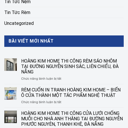
Tin Tức Nệm
Tin Tức Rèm
Uncategorized
BÀI VIẾT MỚI NHẤT
HOÀNG KIM HOME THI CÔNG RÈM SÁO NHÔM
TẠI ĐƯỜNG NGUYỄN SINH SẮC, LIÊN CHIỂU, ĐÀ
NẴNG
ở
Chức năng bình luận bị tắt
HOÀNG
KIM
RÈM CUỐN IN TRANH HOÀNG KIM HOME – BIẾN
HOME
Ô CỬA THÀNH MỘT TÁC PHẨM NGHỆ THUẬT
THI
ở
Chức năng bình luận bị tắt
CÔNG
RÈM
RÈM
CUỐN
HOÀNG KIM HOME THI CÔNG CỬA LƯỚI CHỐNG
SÁO
IN
NHÔM
MUỖI CHO NHÀ ANH THẮNG TẠI ĐƯỜNG NGUYỄN
TRANH
TẠI
PHƯỚC NGUYÊN, THANH KHÊ, ĐÀ NẴNG
HOÀNG
ĐƯỜNG