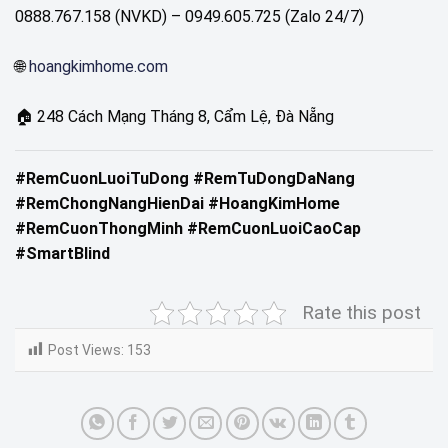
0888.767.158 (NVKD) – 0949.605.725 (Zalo 24/7)
🌐
hoangkimhome.com
🏠 248 Cách Mạng Tháng 8, Cẩm Lệ, Đà Nẵng
#RemCuonLuoiTuDong #RemTuDongDaNang
#RemChongNangHienDai #HoangKimHome
#RemCuonThongMinh #RemCuonLuoiCaoCap
#SmartBlind
Rate this post
Post Views:
153