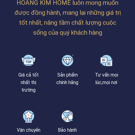
HOÀNG KIM HOME luôn mong muốn
CHỊ
TRÂM
được đồng hành, mang lại những giá trị
TẠI
PHAN
tốt nhất, nâng tầm chất lượng cuộc
BÁ
VÀNH
sống của quý khách hàng
Giá cả tốt
Sản phẩm
Tư vấn mọi
nhất thị
chính hãng
lúc,mọi nơi
trường
Vận chuyển
Bảo hành