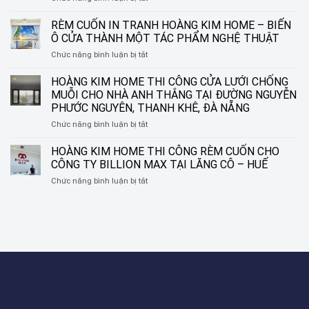
HOÀNG
GIẢI
KIM
PHÁP
RÈM CUỐN IN TRANH HOÀNG KIM HOME – BIẾN
HOME
TINH
Ô CỬA THÀNH MỘT TÁC PHẨM NGHỆ THUẬT
THI
TẾ
ở
Chức năng bình luận bị tắt
CÔNG
CHO
RÈM
RÈM
NHỮNG
CUỐN
HOÀNG KIM HOME THI CÔNG CỬA LƯỚI CHỐNG
SÁO
KHUNG
IN
NHÔM
CỬA
MUỖI CHO NHÀ ANH THẮNG TẠI ĐƯỜNG NGUYỄN
TRANH
TẠI
HIỆN
PHƯỚC NGUYÊN, THANH KHÊ, ĐÀ NẴNG
HOÀNG
ĐƯỜNG
ĐẠI
ở
Chức năng bình luận bị tắt
KIM
NGUYỄN
HOÀNG
HOME
SINH
KIM
–
HOÀNG KIM HOME THI CÔNG RÈM CUỐN CHO
SẮC,
HOME
BIẾN
LIÊN
CÔNG TY BILLION MAX TẠI LĂNG CÔ – HUẾ
THI
Ô
CHIỂU,
ở
Chức năng bình luận bị tắt
CÔNG
CỬA
ĐÀ
HOÀNG
CỬA
THÀNH
NẴNG
KIM
LƯỚI
MỘT
HOME
CHỐNG
TÁC
THI
MUỖI
PHẨM
CÔNG
CHO
NGHỆ
RÈM
NHÀ
THUẬT
CUỐN
ANH
CHO
THẮNG
CÔNG
TẠI
TY
ĐƯỜNG