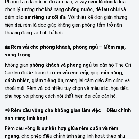
Phòng tắm là nơi có độ ẩm cao, vì vậy
rèm lá dọc
là lựa
chọn lý tưởng nhờ khả năng
chống nước, dễ lau chùi
và
đảm bảo
sự riêng tư tối đa
. Với thiết kế đơn giản nhưng
hiện đại, rèm lá dọc giúp không gian phòng tắm trở nên
thoáng đãng và tinh tế hơn.
🏡
Rèm vải cho phòng khách, phòng ngủ – Mềm mại,
sang trọng
Không gian
phòng khách và phòng ngủ
tại căn hộ The Ori
Garden được trang bị
rèm vải cao cấp
, giúp
cản sáng,
cách nhiệt, giảm tiếng ồn
, mang lại cảm giác ấm cúng và
thoải mái. Rèm vải có nhiều tùy chọn về màu sắc, họa tiết,
phù hợp với phong cách nội thất hiện đại của căn hộ.
🌞
Rèm cầu vồng cho không gian làm việc – Điều chỉnh
ánh sáng linh hoạt
Rèm cầu vồng là
sự kết hợp giữa rèm cuốn và rèm
ngang
, cho phép điều chỉnh ánh sáng linh hoạt theo nhu