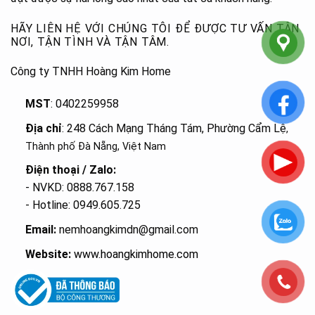
HÃY LIÊN HỆ VỚI CHÚNG TÔI ĐỂ ĐƯỢC TƯ VẤN TẬN
NƠI, TẬN TÌNH VÀ TẬN TÂM.
Công ty TNHH Hoàng Kim Home
MST
: 0402259958
Địa chỉ
: 248 Cách Mạng Tháng Tám, Phường Cẩm Lệ
,
Thành phố Đà Nẵng, Việt Nam
Điện thoại / Zalo:
- NVKD: 0888.767.158
- Hotline: 0949.605.725
Email:
nemhoangkimdn@gmail.com
Website:
www.hoangkimhome.com