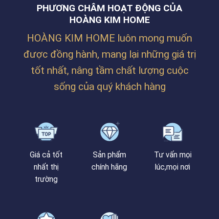
BILLION
NGUYỄN
PHƯƠNG CHÂM HOẠT ĐỘNG CỦA
MAX
PHƯỚC
TẠI
HOÀNG KIM HOME
NGUYÊN,
LĂNG
THANH
CÔ
KHÊ,
HOÀNG KIM HOME luôn mong muốn
–
ĐÀ
HUẾ
NẴNG
được đồng hành, mang lại những giá trị
tốt nhất, nâng tầm chất lượng cuộc
sống của quý khách hàng
Giá cả tốt
Sản phẩm
Tư vấn mọi
nhất thị
chính hãng
lúc,mọi nơi
trường