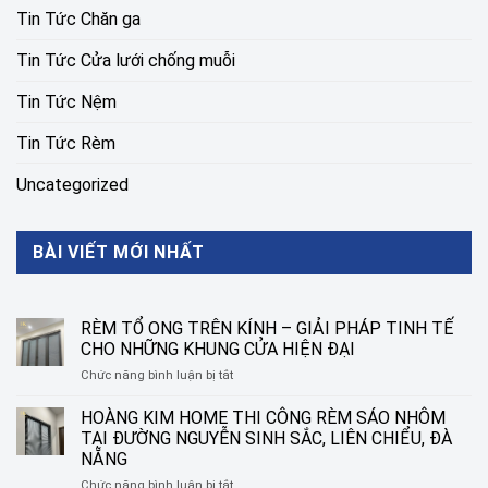
Tin Tức Chăn ga
Tin Tức Cửa lưới chống muỗi
Tin Tức Nệm
Tin Tức Rèm
Uncategorized
BÀI VIẾT MỚI NHẤT
RÈM TỔ ONG TRÊN KÍNH – GIẢI PHÁP TINH TẾ
CHO NHỮNG KHUNG CỬA HIỆN ĐẠI
ở
Chức năng bình luận bị tắt
RÈM
TỔ
HOÀNG KIM HOME THI CÔNG RÈM SÁO NHÔM
ONG
TẠI ĐƯỜNG NGUYỄN SINH SẮC, LIÊN CHIỂU, ĐÀ
TRÊN
NẴNG
KÍNH
ở
Chức năng bình luận bị tắt
–