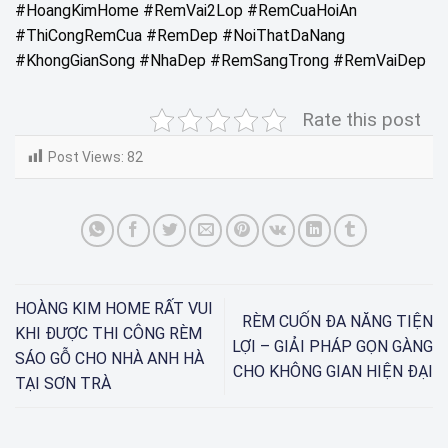
#HoangKimHome #RemVai2Lop #RemCuaHoiAn
#ThiCongRemCua #RemDep #NoiThatDaNang
#KhongGianSong #NhaDep #RemSangTrong #RemVaiDep
Rate this post
Post Views:
82
HOÀNG KIM HOME RẤT VUI
RÈM CUỐN ĐA NĂNG TIỆN
KHI ĐƯỢC THI CÔNG RÈM
LỢI – GIẢI PHÁP GỌN GÀNG
SÁO GỖ CHO NHÀ ANH HÀ
CHO KHÔNG GIAN HIỆN ĐẠI
TẠI SƠN TRÀ