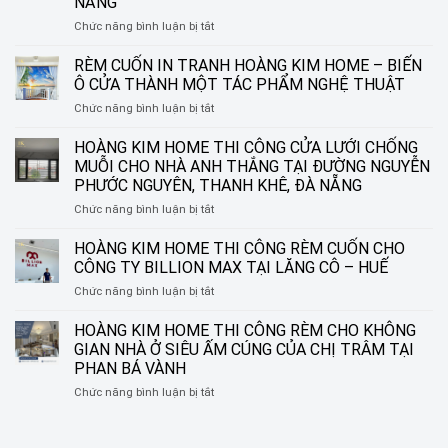
NẴNG
ở
Chức năng bình luận bị tắt
HOÀNG
KIM
RÈM CUỐN IN TRANH HOÀNG KIM HOME – BIẾN
HOME
Ô CỬA THÀNH MỘT TÁC PHẨM NGHỆ THUẬT
THI
ở
Chức năng bình luận bị tắt
CÔNG
RÈM
RÈM
CUỐN
HOÀNG KIM HOME THI CÔNG CỬA LƯỚI CHỐNG
SÁO
IN
NHÔM
MUỖI CHO NHÀ ANH THẮNG TẠI ĐƯỜNG NGUYỄN
TRANH
TẠI
PHƯỚC NGUYÊN, THANH KHÊ, ĐÀ NẴNG
HOÀNG
ĐƯỜNG
ở
Chức năng bình luận bị tắt
KIM
NGUYỄN
HOÀNG
HOME
SINH
KIM
–
HOÀNG KIM HOME THI CÔNG RÈM CUỐN CHO
SẮC,
HOME
BIẾN
LIÊN
CÔNG TY BILLION MAX TẠI LĂNG CÔ – HUẾ
THI
Ô
CHIỂU,
ở
Chức năng bình luận bị tắt
CÔNG
CỬA
ĐÀ
HOÀNG
CỬA
THÀNH
NẴNG
KIM
HOÀNG KIM HOME THI CÔNG RÈM CHO KHÔNG
LƯỚI
MỘT
HOME
CHỐNG
TÁC
GIAN NHÀ Ở SIÊU ẤM CÚNG CỦA CHỊ TRÂM TẠI
THI
MUỖI
PHẨM
PHAN BÁ VÀNH
CÔNG
CHO
NGHỆ
ở
Chức năng bình luận bị tắt
RÈM
NHÀ
THUẬT
HOÀNG
CUỐN
ANH
KIM
CHO
THẮNG
HOME
CÔNG
TẠI