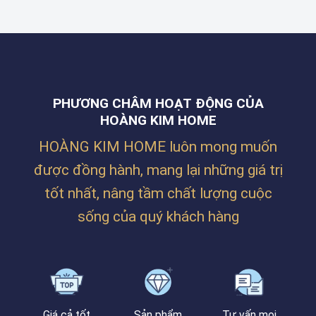
THI
TY
ĐƯỜNG
CÔNG
BILLION
NGUYỄN
RÈM
MAX
PHƯỚC
CHO
TẠI
NGUYÊN,
KHÔNG
LĂNG
THANH
GIAN
CÔ
KHÊ,
NHÀ
–
ĐÀ
Ở
HUẾ
NẴNG
PHƯƠNG CHÂM HOẠT ĐỘNG CỦA
SIÊU
ẤM
HOÀNG KIM HOME
CÚNG
CỦA
HOÀNG KIM HOME luôn mong muốn
CHỊ
TRÂM
được đồng hành, mang lại những giá trị
TẠI
PHAN
tốt nhất, nâng tầm chất lượng cuộc
BÁ
VÀNH
sống của quý khách hàng
Giá cả tốt
Sản phẩm
Tư vấn mọi