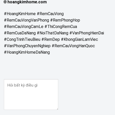
🌐
hoangkimhome.com
#HoangKimHome #RemCauVong
#RemCauVongVanPhong #RemPhongHop
#RemCauVongCamLe #ThiCongRemCua
#RemCuaDaNang #NoiThatDaNang #VanPhongHienDai
#CongTrinhTieuBieu #RemDep #KhongGianLamViec
#VanPhongChuyenNghiep #RemCauVongHanQuoc
#HoangKimHomeDaNang