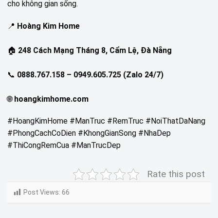
cho không gian sống.
📍
Hoàng Kim Home
🏠
248 Cách Mạng Tháng 8, Cẩm Lệ, Đà Nẵng
📞
0888.767.158 – 0949.605.725 (Zalo 24/7)
🌐
hoangkimhome.com
#HoangKimHome #ManTruc #RemTruc #NoiThatDaNang
#PhongCachCoDien #KhongGianSong #NhaDep
#ThiCongRemCua #ManTrucDep
Rate this post
Post Views:
66