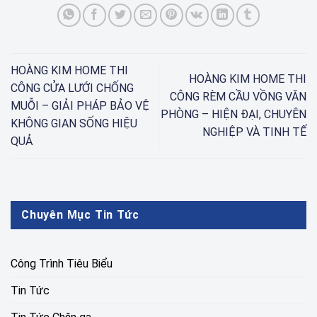
HOÀNG KIM HOME THI
HOÀNG KIM HOME THI
CÔNG CỬA LƯỚI CHỐNG
CÔNG RÈM CẦU VỒNG VĂN
MUỖI – GIẢI PHÁP BẢO VỆ
PHÒNG – HIỆN ĐẠI, CHUYÊN
KHÔNG GIAN SỐNG HIỆU
NGHIỆP VÀ TINH TẾ
QUẢ
Chuyên Mục Tin Tức
Công Trình Tiêu Biểu
Tin Tức