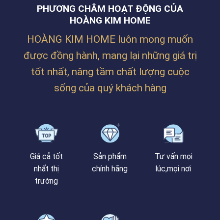
Ở
HUẾ
NẴNG
PHƯƠNG CHÂM HOẠT ĐỘNG CỦA
SIÊU
ẤM
HOÀNG KIM HOME
CÚNG
CỦA
HOÀNG KIM HOME luôn mong muốn
CHỊ
TRÂM
được đồng hành, mang lại những giá trị
TẠI
PHAN
tốt nhất, nâng tầm chất lượng cuộc
BÁ
VÀNH
sống của quý khách hàng
Giá cả tốt
Sản phẩm
Tư vấn mọi
nhất thị
chính hãng
lúc,mọi nơi
trường