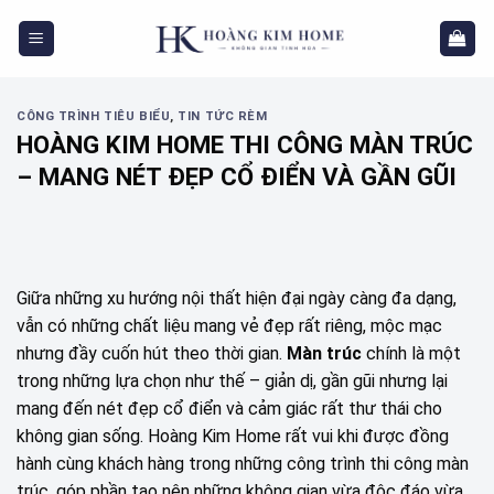
Skip
to
content
CÔNG TRÌNH TIÊU BIỂU
,
TIN TỨC RÈM
HOÀNG KIM HOME THI CÔNG MÀN TRÚC
– MANG NÉT ĐẸP CỔ ĐIỂN VÀ GẦN GŨI
Giữa những xu hướng nội thất hiện đại ngày càng đa dạng,
vẫn có những chất liệu mang vẻ đẹp rất riêng, mộc mạc
nhưng đầy cuốn hút theo thời gian.
Màn trúc
chính là một
trong những lựa chọn như thế – giản dị, gần gũi nhưng lại
mang đến nét đẹp cổ điển và cảm giác rất thư thái cho
không gian sống. Hoàng Kim Home rất vui khi được đồng
hành cùng khách hàng trong những công trình thi công màn
trúc, góp phần tạo nên những không gian vừa độc đáo vừa