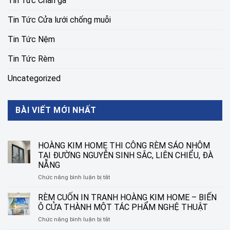
Tin Tức Chăn ga
Tin Tức Cửa lưới chống muỗi
Tin Tức Nệm
Tin Tức Rèm
Uncategorized
BÀI VIẾT MỚI NHẤT
HOÀNG KIM HOME THI CÔNG RÈM SÁO NHÔM
TẠI ĐƯỜNG NGUYỄN SINH SẮC, LIÊN CHIỂU, ĐÀ
NẴNG
ở
Chức năng bình luận bị tắt
HOÀNG
KIM
RÈM CUỐN IN TRANH HOÀNG KIM HOME – BIẾN
HOME
Ô CỬA THÀNH MỘT TÁC PHẨM NGHỆ THUẬT
THI
ở
Chức năng bình luận bị tắt
CÔNG
RÈM
RÈM