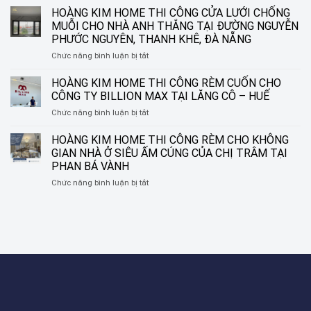
CUỐN
HOÀNG KIM HOME THI CÔNG CỬA LƯỚI CHỐNG
SÁO
IN
NHÔM
MUỖI CHO NHÀ ANH THẮNG TẠI ĐƯỜNG NGUYỄN
TRANH
TẠI
PHƯỚC NGUYÊN, THANH KHÊ, ĐÀ NẴNG
HOÀNG
ĐƯỜNG
ở
Chức năng bình luận bị tắt
KIM
NGUYỄN
HOÀNG
HOME
SINH
KIM
–
HOÀNG KIM HOME THI CÔNG RÈM CUỐN CHO
SẮC,
HOME
BIẾN
LIÊN
CÔNG TY BILLION MAX TẠI LĂNG CÔ – HUẾ
THI
Ô
CHIỂU,
ở
Chức năng bình luận bị tắt
CÔNG
CỬA
ĐÀ
HOÀNG
CỬA
THÀNH
NẴNG
KIM
HOÀNG KIM HOME THI CÔNG RÈM CHO KHÔNG
LƯỚI
MỘT
HOME
CHỐNG
TÁC
GIAN NHÀ Ở SIÊU ẤM CÚNG CỦA CHỊ TRÂM TẠI
THI
MUỖI
PHẨM
PHAN BÁ VÀNH
CÔNG
CHO
NGHỆ
ở
Chức năng bình luận bị tắt
RÈM
NHÀ
THUẬT
HOÀNG
CUỐN
ANH
KIM
CHO
THẮNG
HOME
CÔNG
TẠI
THI
TY
ĐƯỜNG
CÔNG
BILLION
NGUYỄN
RÈM
MAX
PHƯỚC
CHO
TẠI
NGUYÊN,
KHÔNG
LĂNG
THANH
GIAN
CÔ
KHÊ,
NHÀ
–
ĐÀ