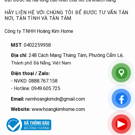
HÃY LIÊN HỆ VỚI CHÚNG TÔI ĐỂ ĐƯỢC TƯ VẤN TẬN
NƠI, TẬN TÌNH VÀ TẬN TÂM.
Công ty TNHH Hoàng Kim Home
MST
: 0402259958
Địa chỉ
: 248 Cách Mạng Tháng Tám, Phường Cẩm Lệ
,
Thành phố Đà Nẵng, Việt Nam
Điện thoại / Zalo:
- NVKD: 0888.767.158
- Hotline: 0949.605.725
Email:
nemhoangkimdn@gmail.com
Website:
www.hoangkimhome.com