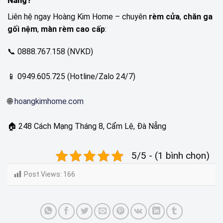
Nẵng?
Liên hệ ngay Hoàng Kim Home – chuyên
rèm cửa
,
chăn ga
gối nệm
,
màn rèm cao cấp
:
📞 0888.767.158 (NVKD)
📱 0949.605.725 (Hotline/Zalo 24/7)
🌐
hoangkimhome.com
🏠 248 Cách Mạng Tháng 8, Cẩm Lệ, Đà Nẵng
5/5 - (1 bình chọn)
Post Views:
166