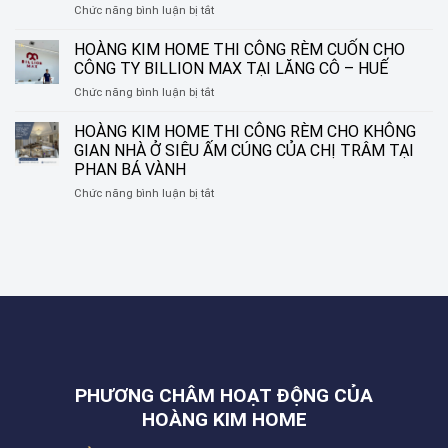
ở
Chức năng bình luận bị tắt
KIM
NGUYỄN
HOÀNG
HOME
SINH
KIM
–
HOÀNG KIM HOME THI CÔNG RÈM CUỐN CHO
SẮC,
HOME
BIẾN
LIÊN
CÔNG TY BILLION MAX TẠI LĂNG CÔ – HUẾ
THI
Ô
CHIỂU,
ở
Chức năng bình luận bị tắt
CÔNG
CỬA
ĐÀ
HOÀNG
CỬA
THÀNH
NẴNG
KIM
HOÀNG KIM HOME THI CÔNG RÈM CHO KHÔNG
LƯỚI
MỘT
HOME
CHỐNG
TÁC
GIAN NHÀ Ở SIÊU ẤM CÚNG CỦA CHỊ TRÂM TẠI
THI
MUỖI
PHẨM
PHAN BÁ VÀNH
CÔNG
CHO
NGHỆ
ở
Chức năng bình luận bị tắt
RÈM
NHÀ
THUẬT
HOÀNG
CUỐN
ANH
KIM
CHO
THẮNG
HOME
CÔNG
TẠI
THI
TY
ĐƯỜNG
CÔNG
BILLION
NGUYỄN
RÈM
MAX
PHƯỚC
CHO
TẠI
NGUYÊN,
KHÔNG
LĂNG
THANH
GIAN
CÔ
KHÊ,
NHÀ
–
ĐÀ
Ở
HUẾ
NẴNG
PHƯƠNG CHÂM HOẠT ĐỘNG CỦA
SIÊU
ẤM
HOÀNG KIM HOME
CÚNG
CỦA