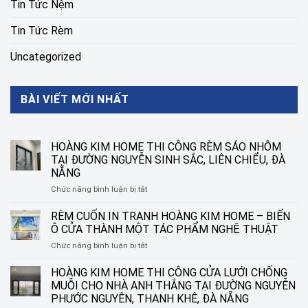
Tin Tức Nệm
Tin Tức Rèm
Uncategorized
BÀI VIẾT MỚI NHẤT
HOÀNG KIM HOME THI CÔNG RÈM SÁO NHÔM
TẠI ĐƯỜNG NGUYỄN SINH SẮC, LIÊN CHIỂU, ĐÀ
NẴNG
ở
Chức năng bình luận bị tắt
HOÀNG
KIM
RÈM CUỐN IN TRANH HOÀNG KIM HOME – BIẾN
HOME
Ô CỬA THÀNH MỘT TÁC PHẨM NGHỆ THUẬT
THI
ở
Chức năng bình luận bị tắt
CÔNG
RÈM
RÈM
CUỐN
HOÀNG KIM HOME THI CÔNG CỬA LƯỚI CHỐNG
SÁO
IN
NHÔM
MUỖI CHO NHÀ ANH THẮNG TẠI ĐƯỜNG NGUYỄN
TRANH
TẠI
PHƯỚC NGUYÊN, THANH KHÊ, ĐÀ NẴNG
HOÀNG
ĐƯỜNG